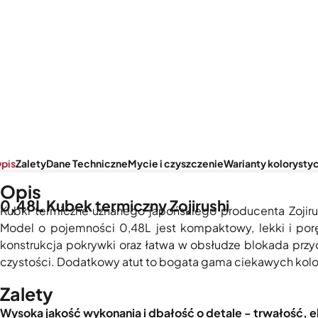
pis
Zalety
Dane Techniczne
Mycie i czyszczenie
Warianty kolorysty
Opis
0,48L Kubek termiczny Zojirushi
Kubki termiczne uznanego japońskiego producenta Zojirus
Model o pojemności 0,48L jest kompaktowy, lekki i por
konstrukcja pokrywki oraz łatwa w obsłudze blokada prz
czystości. Dodatkowy atut to bogata gama ciekawych koloró
Zalety
Wysoka jakość wykonania i dbałość o detale - trwałość, 