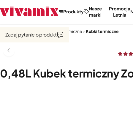
Nasze
Promocja
Produkty
marki
Letnia
Strona główna
Kubki i naczynia termiczne
Kubki termiczne
Zadaj pytanie o produkt
0,48L Kubek termiczny Zoj