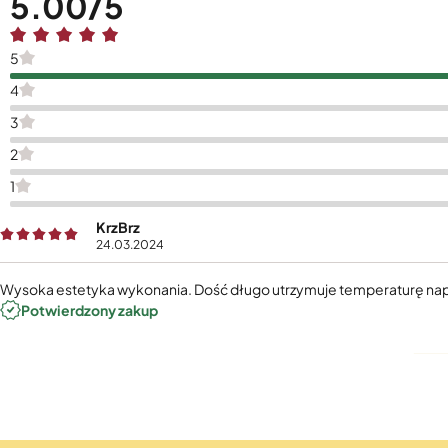
5.00
5
4
3
2
1
KrzBrz
24.03.2024
Wysoka estetyka wykonania. Dość długo utrzymuje temperaturę napo
Potwierdzony zakup