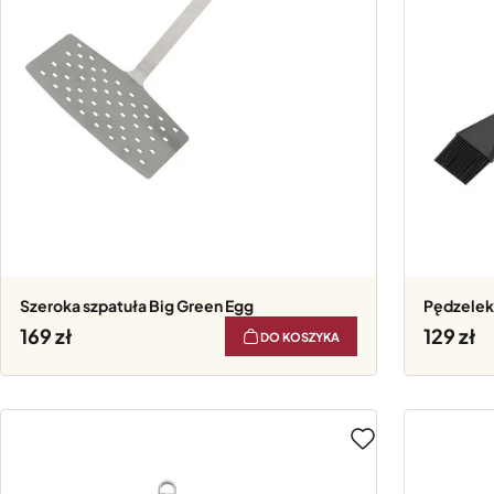
Szeroka szpatuła Big Green Egg
Pędzele
169
129
DO KOSZYKA