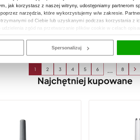
tym, jak korzystasz z naszej witryny, udostępniamy partnerom 
Szpatuła kuchenna z drewnianą rączką
poprzez narzędzia, które wykorzystujemy w/w zakresie. Partne
Coreline
otrzymanymi od Ciebie lub uzyskanymi podczas korzystania z i
63
DO KOSZYKA
o udzielenia zgód na przetwarzanie plików cookie w celach opis
Spersonalizuj
1
2
3
4
5
6
7
8
Najchętniej kupowane