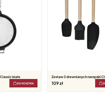
Classic białe
Zestaw 3 drewnianych narzędzi Cl
109
DO KOSZYKA
D