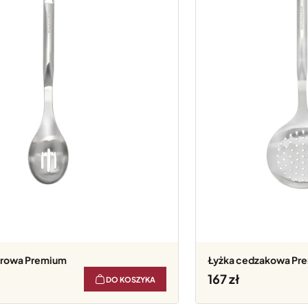
żurowa Premium
Łyżka cedzakowa Pr
167
DO KOSZYKA