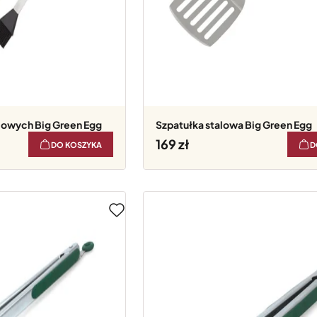
alowych Big Green Egg
Szpatułka stalowa Big Green Egg
169
DO KOSZYKA
D