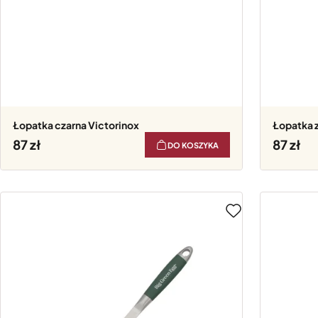
Łopatka czarna Victorinox
Łopatka
87
87
DO KOSZYKA