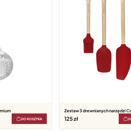
emium
Zestaw 3 drewnianych narzędzi C
125
DO KOSZYKA
D