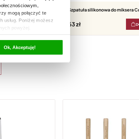
społecznościowym,
Szpatuła silikonowa do miksera C
rzy mogą połączyć te
ch usług. Poniżej możesz
63
DO KOSZYKA
D
anych powyżej.
Ok, Akceptuję!