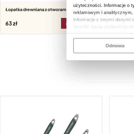
użyteczności. Informacje o 
Łopatka drewniana z otworami Coreline
Zestaw 2 drewnianych łyżek do sałaty
reklamowym i analitycznym, 
Coreline
informacje z innymi danymi 
63
108
DO KOSZYKA
określić swoje preferencje d
Odmowa