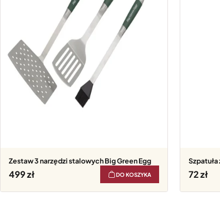
Zestaw 3 narzędzi stalowych Big Green Egg
Szpatuła 
499
72
DO KOSZYKA