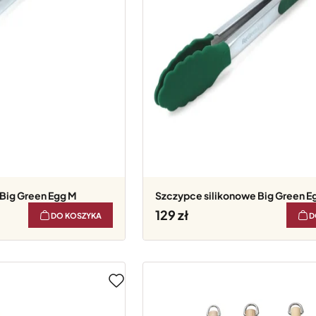
 Big Green Egg M
Szczypce silikonowe Big Green E
129
DO KOSZYKA
D