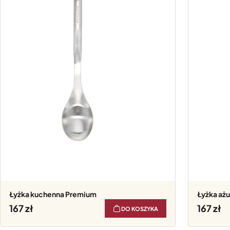
Łyżka kuchenna Premium
Łyżka a
167
167
DO KOSZYKA