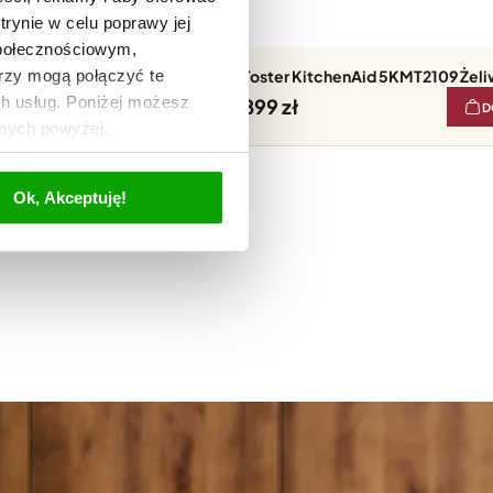
trynie w celu poprawy jej
społecznościowym,
rzy mogą połączyć te
KMT2109 Czarny Mat
Toster KitchenAid 5KMT2109 Żel
ch usług. Poniżej możesz
899
DO KOSZYKA
D
anych powyżej.
Ok, Akceptuję!