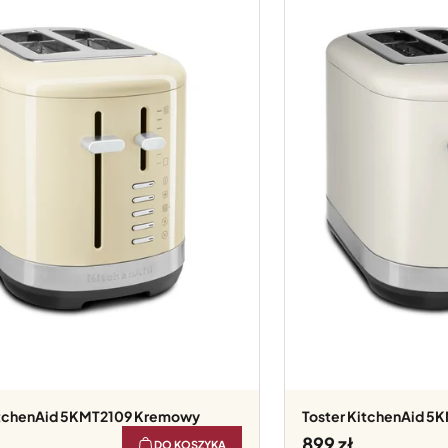
KitchenAid 5KMT2109 Kremowy
Toster KitchenAid 5
899
DO KOSZYKA