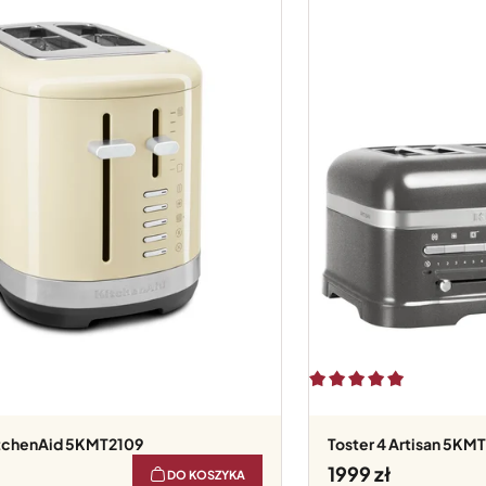
itchenAid 5KMT2109
Toster 4 Artisan 5KM
1999
DO KOSZYKA