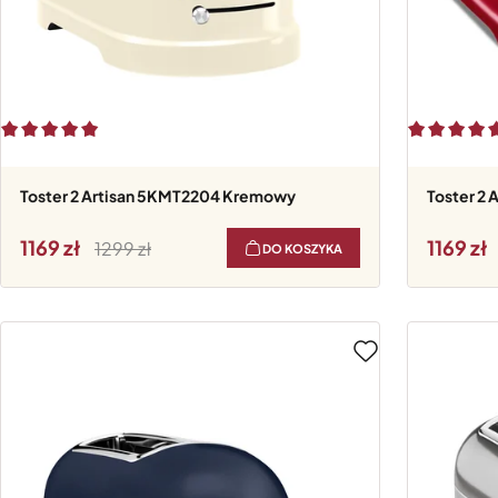
Toster 2 Artisan 5KMT2204 Kremowy
Toster 
1169
1169
1299
DO KOSZYKA