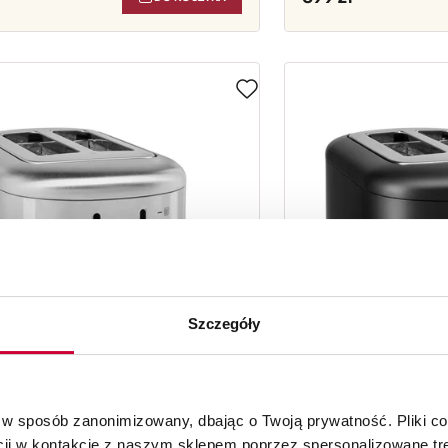
Szczegóły
 w sposób zanonimizowany, dbając o Twoją prywatność. Pliki c
cji w kontakcie z naszym sklepem poprzez spersonalizowane tre