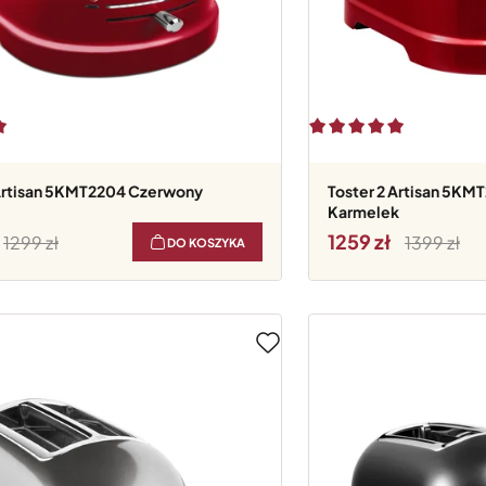
2 Artisan 5KMT2204 Czerwony
Toster 2 Artisan 5KMT2204 Czerwony
Karmelek
1259
1299
1399
DO KOSZYKA