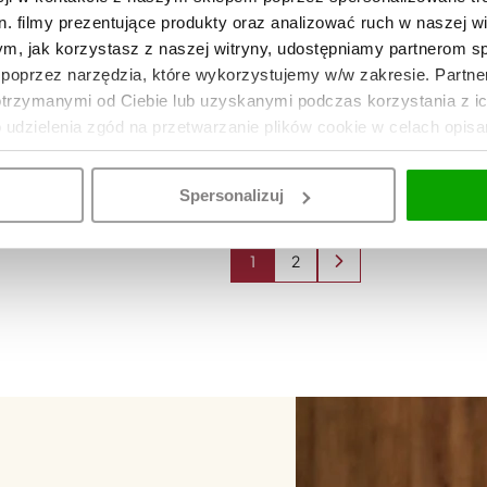
. filmy prezentujące produkty oraz analizować ruch w naszej wi
tym, jak korzystasz z naszej witryny, udostępniamy partnerom 
poprzez narzędzia, które wykorzystujemy w/w zakresie. Partne
itchenAid 5KMT2109 Inox
Toster KitchenAid 5
otrzymanymi od Ciebie lub uzyskanymi podczas korzystania z i
899
DO KOSZYKA
o udzielenia zgód na przetwarzanie plików cookie w celach opis
Spersonalizuj
1
2