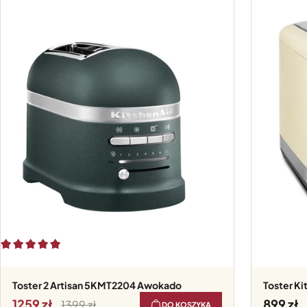
Toster 2 Artisan 5KMT2204 Awokado
Toster 
1259
899
1399
DO KOSZYKA