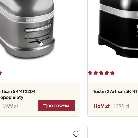
Toster 2 Artisan 5KM
topopielaty
1169
1399
1299
DO KOSZYKA