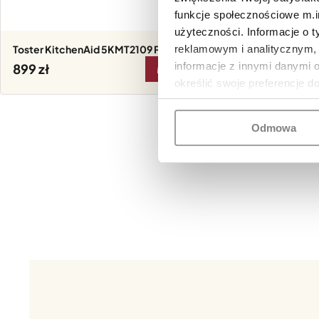
funkcje społecznościowe m.in
użyteczności. Informacje o 
reklamowym i analitycznym, 
Toster KitchenAid 5KMT2109 Pistacjowy
Toster K
informacje z innymi danymi 
899
899
DO KOSZYKA
określić swoje preferencje d
Odmowa