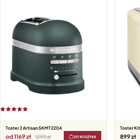
Toster 2 Artisan 5KMT2204
Toster K
od 1169
899
1299
DO KOSZYKA