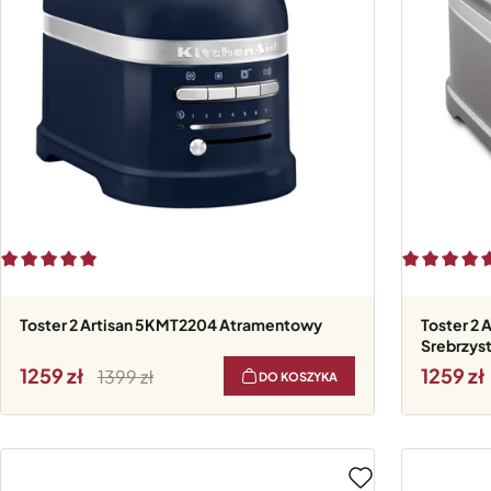
Toster 2 Artisan 5KMT2204 Atramentowy
Toster 2 Artisan 5KMT2204
Srebrzys
1259
1259
1399
DO KOSZYKA