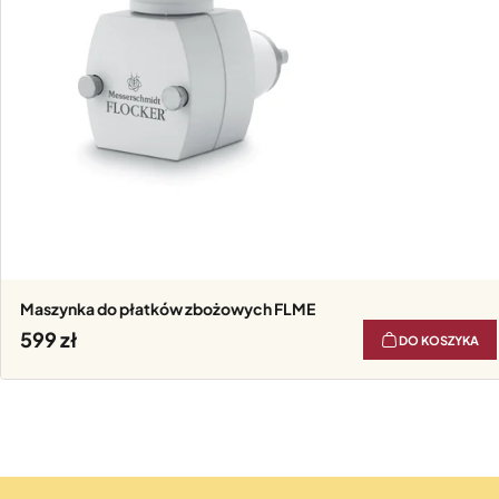
Maszynka do płatków zbożowych FLME
599
DO KOSZYKA