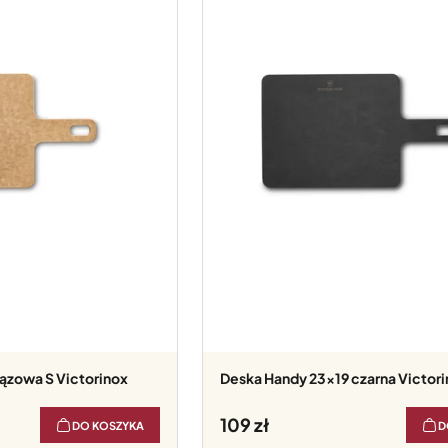
rązowa S Victorinox
Deska Handy 23x19 czarna Victor
109
DO KOSZYKA
D