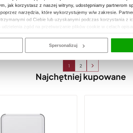
tym, jak korzystasz z naszej witryny, udostępniamy partnerom 
poprzez narzędzia, które wykorzystujemy w/w zakresie. Partne
andy 36x19 M czarna Victorinox
Deska Gourmet 37x29
otrzymanymi od Ciebie lub uzyskanymi podczas korzystania z i
309
DO KOSZYKA
o udzielenia zgód na przetwarzanie plików cookie w celach opis
Spersonalizuj
1
2
Najchętniej kupowane