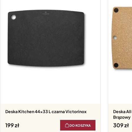
Deska Kitchen 44x33 L czarna Victorinox
Deska All-in-One 44x33 L Victorinox
Brązowy
199
309
DO KOSZYKA