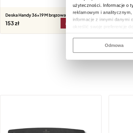
użyteczności. Informacje o 
reklamowym i analitycznym, 
Deska Handy 36x19 M brązowa Victorinox
Deska H
informacje z innymi danymi 
153
153
DO KOSZYKA
określić swoje preferencje d
Odmowa