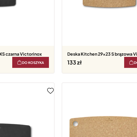
 XS czarna Victorinox
Deska Kitchen 29x23 S brązowa V
133
DO KOSZYKA
D