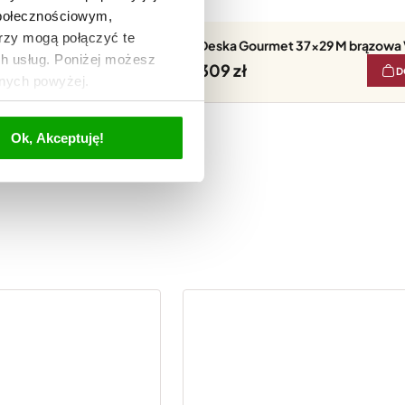
społecznościowym,
rzy mogą połączyć te
 M czarna Victorinox
Deska Gourmet 37x29 M brązowa 
ch usług. Poniżej możesz
309
DO KOSZYKA
D
anych powyżej.
Ok, Akceptuję!