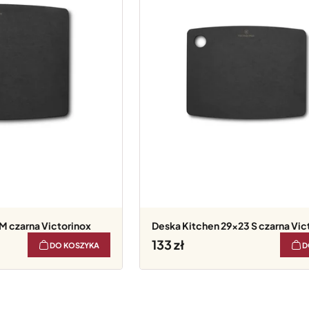
M czarna Victorinox
Deska Kitchen 29x23 S czarna Vic
133
DO KOSZYKA
D