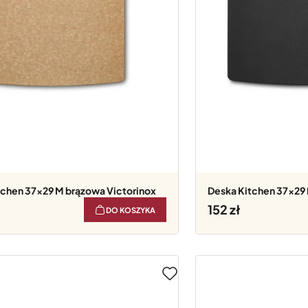
itchen 37x29 M brązowa Victorinox
Deska Kitchen 37x29
152
DO KOSZYKA