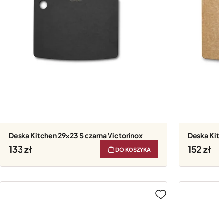
Deska Kitchen 29x23 S czarna Victorinox
Deska K
133
152
DO KOSZYKA