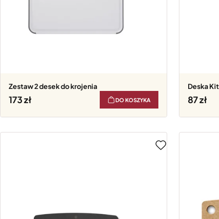
Zestaw 2 desek do krojenia
Deska K
173
87
DO KOSZYKA