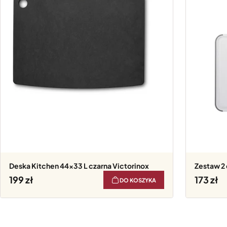
Deska Kitchen 44x33 L czarna Victorinox
Zestaw 2 
199
173
DO KOSZYKA