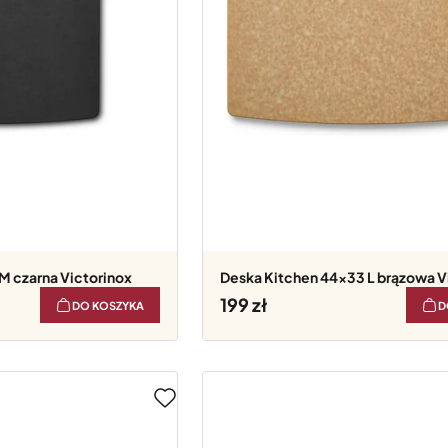
 M czarna Victorinox
Deska Kitchen 44x33 L brązowa V
199
DO KOSZYKA
D