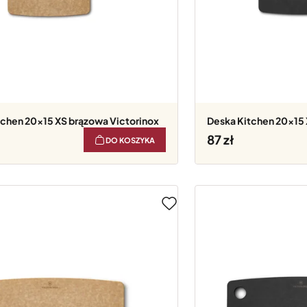
itchen 20x15 XS brązowa Victorinox
Deska Kitchen 20x15
87
DO KOSZYKA