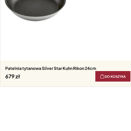
Patelnia tytanowa Silver Star Kuhn Rikon 24cm
679
DO KOSZYKA