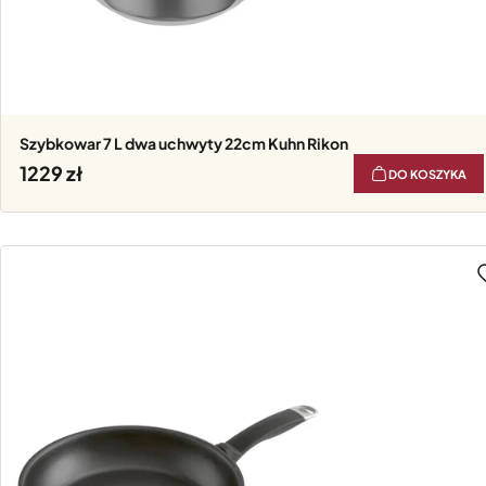
Szybkowar 7 L dwa uchwyty 22cm Kuhn Rikon
1229
DO KOSZYKA