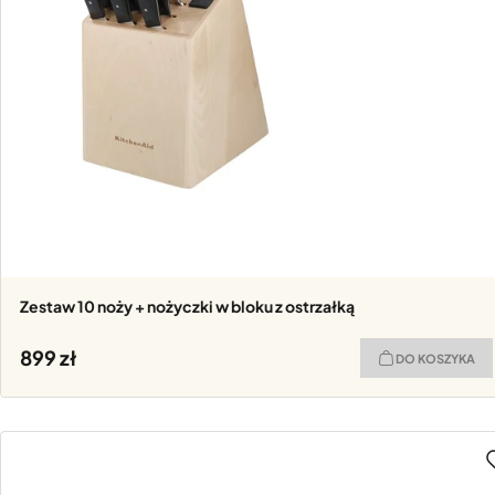
Zestaw 10 noży + nożyczki w bloku z ostrzałką
899
DO KOSZYKA