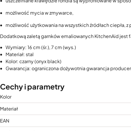
uszczelniane krawędzie rondla są wyprofilowane w sposó
możliwość mycia w zmywarce,
możliwość użytkowania na wszystkich źródłach ciepła, z
Dodatkową zaletą garnków emaliowanych KitchenAid jest fak
Wymiary: 16 cm (śr.), 7 cm (wys.)
Materiał: stal
Kolor: czarny (onyx black)
Gwarancja: ograniczona dożywotnia gwarancja produce
Cechy i parametry
Kolor
Materiał
EAN