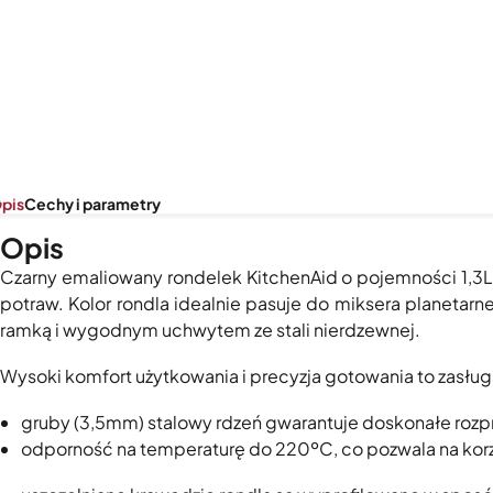
pis
Cechy i parametry
Opis
Czarny emaliowany rondelek KitchenAid o pojemności 1,3
potraw. Kolor rondla idealnie pasuje do miksera planetar
ramką i wygodnym uchwytem ze stali nierdzewnej.
Wysoki komfort użytkowania i precyzja gotowania to zasł
gruby (3,5mm) stalowy rdzeń gwarantuje doskonałe rozpr
odporność na temperaturę do 220ºC, co pozwala na korzys