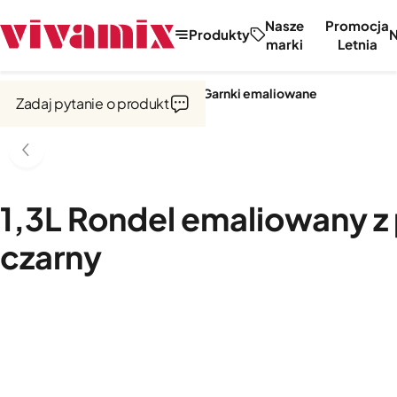
Nasze
Promocja
Produkty
marki
Letnia
Strona główna
Garnki i naczynia
Garnki emaliowane
Zadaj pytanie o produkt
1,3L Rondel emaliowany 
czarny