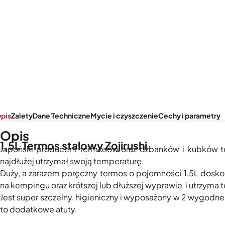
pis
Zalety
Dane Techniczne
Mycie i czyszczenie
Cechy i parametry
Opis
1,5L Termos stalowy Zojirushi
Japoński producent termosów oraz dzbanków i kubków term
najdłużej utrzymał swoją temperaturę.
Duży, a zarazem poręczny termos o pojemności 1,5L doskon
na kempingu oraz krótszej lub dłuższej wyprawie i utrzyma
Jest super szczelny, higieniczny i wyposażony w 2 wygodne 
to dodatkowe atuty.