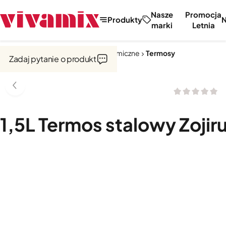
Nasze
Promocja
Produkty
marki
Letnia
Strona główna
Kubki i naczynia termiczne
Termosy
Zadaj pytanie o produkt
1,5L Termos stalowy Zojir