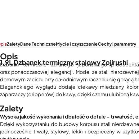
pis
Zalety
Dane Techniczne
Mycie i czyszczenie
Cechy i parametry
Opis
1,9L Dzbanek termiczny stalowy Zojirushi
Dzbanki termiczne uznanego japońskiego producenta 
oraz ponadczasowej elegancji. Model ze stali nierdzewnej
domowym zaciszu przy całodniowym raczeniu się gorącą her
Eleganckiego wyglądu dodaje ciekawy miedziany kolo
zaparzaczy (dripperów) do kawy, dzięki czemu ulubioną k
Zalety
Wysoka jakość wykonania i dbałość o detale - trwałość, 
Dzięki wykorzystaniu do budowy korpusu stali nierdzewne
jednocześnie trwały, stylowy, lekki i bezpieczny w użyt
użytkowania.