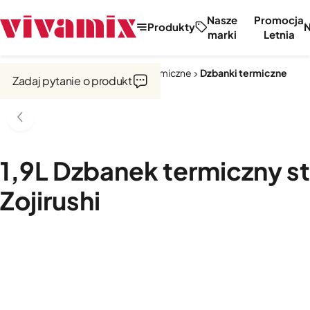
Nasze
Promocja
Produkty
marki
Letnia
Strona główna
Kubki i naczynia termiczne
Dzbanki termiczne
Zadaj pytanie o produkt
1,9L Dzbanek termiczny s
Zojirushi