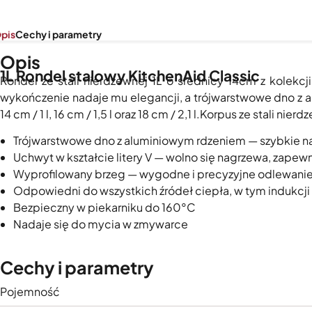
pis
Cechy i parametry
Opis
1L Rondel stalowy KitchenAid Classic
Rondel ze stali nierdzewnej 1L o średnicy 14cm z kolek
wykończenie nadaje mu elegancji, a trójwarstwowe dno z 
14 cm / 1 l, 16 cm / 1,5 l oraz 18 cm / 2,1 l.Korpus ze stali n
Trójwarstwowe dno z aluminiowym rdzeniem — szybkie na
Uchwyt w kształcie litery V — wolno się nagrzewa, zape
Wyprofilowany brzeg — wygodne i precyzyjne odlewani
Odpowiedni do wszystkich źródeł ciepła, w tym indukcji
Bezpieczny w piekarniku do 160°C
Nadaje się do mycia w zmywarce
Cechy i parametry
Pojemność