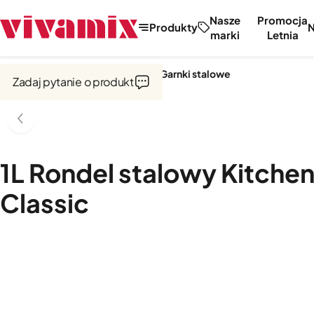
Nasze
Promocja
Produkty
marki
Letnia
Strona główna
Garnki i naczynia
Garnki stalowe
Zadaj pytanie o produkt
1L Rondel stalowy Kitche
Classic