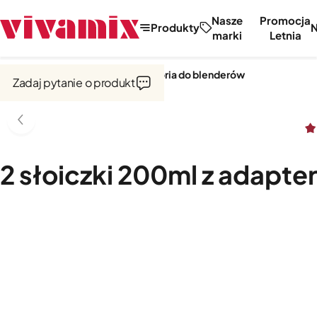
Nasze
Promocja
Produkty
marki
Letnia
Strona główna
Blendery
Akcesoria do blenderów
Zadaj pytanie o produkt
2 słoiczki 200ml z adapte