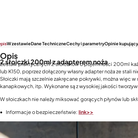
pis
W zestawie
Dane Techniczne
Cechy i parametry
Opinie kupujący
Opis
2 słoiczki 200ml z adapterem noża
Zestaw praktycznych 2 słoiczków o pojemności 200ml każ
lub K150, poprzez dołączony własny adapter noża ze stali n
Słoiczki mają szczelnie zakręcane pokrywki, można więc 
kanapkowych, itp. Wykonane są z wysokiej jakości tworzy
W słoiczkach nie należy miksować gorących płynów lub sk
Informacje o bezpieczeństwie:
link>>