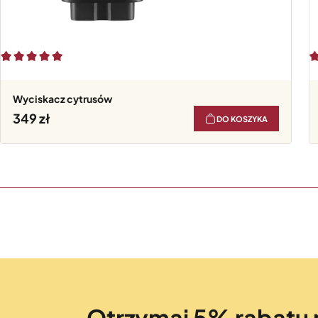
Wyciskacz cytrusów
349
DO KOSZYKA
Otrzymaj 5% rabatu 