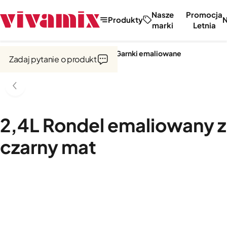
Nasze
Promocja
Produkty
marki
Letnia
Strona główna
Garnki i naczynia
Garnki emaliowane
Zadaj pytanie o produkt
2,4L Rondel emaliowany 
czarny mat