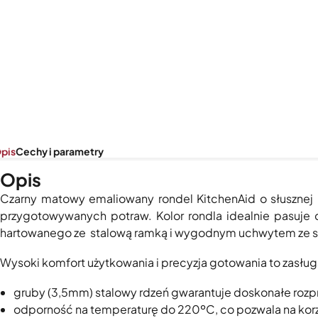
pis
Cechy i parametry
Opis
Czarny matowy emaliowany rondel KitchenAid o słusznej
przygotowywanych potraw. Kolor rondla idealnie pasuje 
hartowanego ze stalową ramką i wygodnym uchwytem ze st
Wysoki komfort użytkowania i precyzja gotowania to zasł
gruby (3,5mm) stalowy rdzeń gwarantuje doskonałe rozpr
odporność na temperaturę do 220ºC, co pozwala na korzys