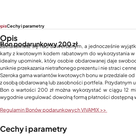
pis
Cechy i parametry
Opis
Bon podarunkowy 200 zł
Zastanawiasz się nad uniwersalnym, a jednocześnie wyją
karty z kwotowym kodem rabatowym do wykorzystania w n
idealny upominek, który osobie obdarowanej daje swobod
uniknie przekazania nietrafionego prezentu i nie straci cen
Szeroka gama wariantów kwotowych bonu w przedziale od 200
z osobą obdarowaną lub zasobności portfela. Przydatnym u
Bon o wartości 200 zł można wykorzystać w ciągu 12 m
wygodnie uregulować dowolną formą płatności dostępną 
Regulamin Bonów podarunkowych VIVAMIX >>
Cechy i parametry