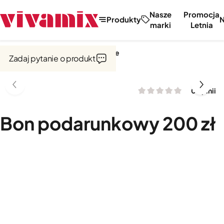
Nasze
Promocja
Produkty
marki
Letnia
Strona główna
Bony podarunkowe
Zadaj pytanie o produkt
0 opinii
Bon podarunkowy 200 zł