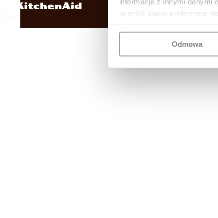
informacje z innymi danymi 
określić swoje preferencje d
Odmowa