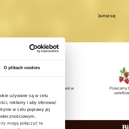
ZAPISZ SIĘ
O plikach cookies
p
Profesjonalny serwis w
Polecamy t
Polsce
uwielbi
ookie używane są w celu
ści, reklamy i aby oferować
trynie w celu poprawy jej
społecznościowym,
rzy mogą połączyć te