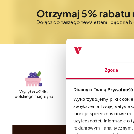
Otrzymaj 5% rabatu 
Dołącz do naszego newslettera i bądź na 
Zgoda
Dbamy o Twoją Prywatność
Wysyłka w 24h z
Szybka, darmowa
polskiego magazynu
dostawa
Wykorzystujemy pliki cookie
zwiększenia Twojej satysfak
funkcje społecznościowe m.in
użyteczności. Informacje o 
reklamowym i analitycznym, 