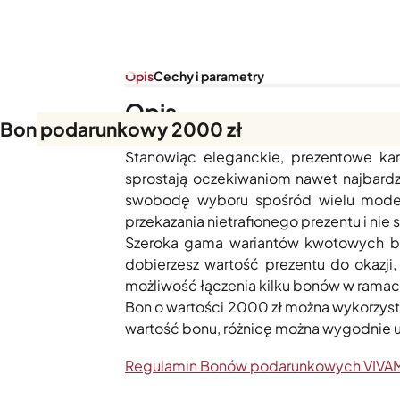
Opis
Cechy i parametry
Opis
Bon podarunkowy 2000 zł
Zastanawiasz się nad uniwersalnym, a 
Stanowiąc eleganckie, prezentowe k
sprostają oczekiwaniom nawet najbardz
swobodę wyboru spośród wielu modeli
przekazania nietrafionego prezentu i nie
Szeroka gama wariantów kwotowych bon
dobierzesz wartość prezentu do okazji,
możliwość łączenia kilku bonów w rama
Bon o wartości 2000 zł można wykorzyst
wartość bonu, różnicę można wygodnie 
Regulamin Bonów podarunkowych VIVA