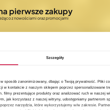
na pierwsze zakupy
bieżąco z nowościami oraz promocjami
Szczegóły
30 dni na zwrot
Autoryzowany skle
produktów
KitchenAid
 w sposób zanonimizowany, dbając o Twoją prywatność. Pliki c
cji w kontakcie z naszym sklepem poprzez spersonalizowane tre
. filmy prezentujące produkty oraz analizować ruch w naszej wi
tym, jak korzystasz z naszej witryny, udostępniamy partnerom 
poprzez narzędzia, które wykorzystujemy w/w zakresie. Partne