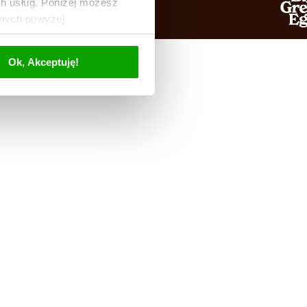
ch usług. Poniżej możesz
anych powyżej.
Ok, Akceptuję!