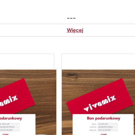
---
Więcej