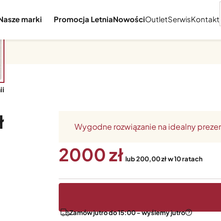
Nasze marki
Promocja Letnia
Nowości
Outlet
Serwis
Kontakt
ii
ł
Wygodne rozwiązanie na idealny preze
2000
lub 200,00 zł w 10 ratach
Zamów jutro do 15:00 - wyślemy jutro