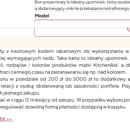
Bon prezentowy to idealny upominek, który osobi
a obdarowujący uniknie przekazania nietrafionego
Model
jednocześnie wyjątkowym prezentem? Bony podarunkowe Viv
arty z kwotowym kodem rabatowym do wykorzystania w 
iej wymagających osób. Taka karta to idealny upominek,
, rodzajów i kolorów produktów marki KitchenAid, a 
 straci cennego czasu na zastanawianiu się np. nad kolorem.
u w przedziale od 200 zł do 5000 zł to dodatkowy atu
 relacji z osobą obdarowaną lub zasobności portfela. Pr
ch jednego zakupu.
ać w ciągu 12 miesięcy od zakupu. W przypadku wyboru pr
uregulować dowolną formą płatności dostępną w koszyku.
MIX >>