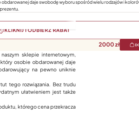
e obdarowanej daje swobodę wyboru spośród wielu rodzajów i kolor
 prezentu.
KLIKNIJ I ODBIERZ RABAT
2000
D
amix spełniają oba te warunki.
naszym sklepie internetowym,
 który osobie obdarowanej daje
obdarowujący na pewno uniknie
t tego rozwiązania. Bez trudu
zydatnym ułatwieniem jest także
oduktu, którego cena przekracza