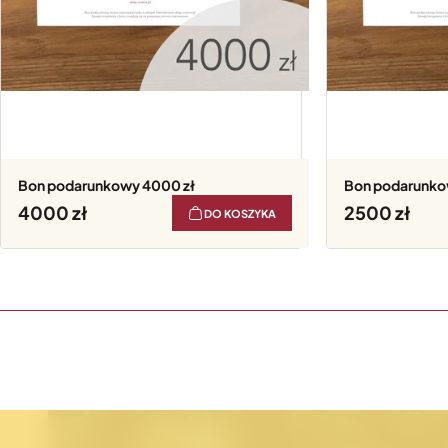
Bon podarunkowy 4000 zł
Bon podarunko
4000
2500
DO KOSZYKA