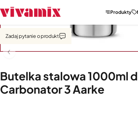
Produkty
Strona główna
Saturatory, dzbanki filtrujące
Akcesoria
Zadaj pytanie o produkt
Butelka stalowa 1000ml 
Carbonator 3 Aarke