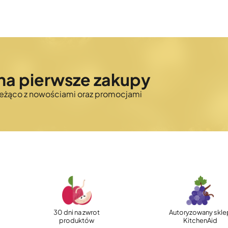
na pierwsze zakupy
bieżąco z nowościami oraz promocjami
30 dni na zwrot
Autoryzowany skle
produktów
KitchenAid