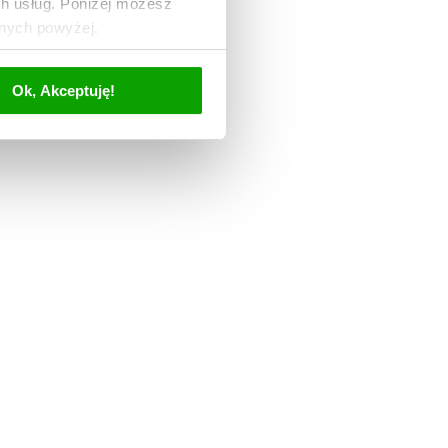
ch usług. Poniżej możesz
anych powyżej.
Ok, Akceptuję!