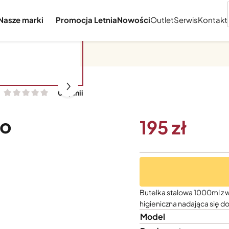
Nasze marki
Promocja Letnia
Nowości
Outlet
Serwis
Kontakt
0 opinii
do
195
Butelka stalowa 1000ml z 
higieniczna nadająca się 
Model