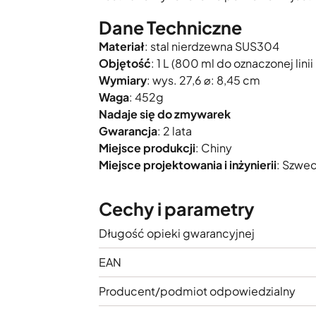
Dane Techniczne
Materiał
: stal nierdzewna SUS304
Objętość
: 1 L (800 ml do oznaczonej linii
Wymiary
: wys. 27,6 ⌀: 8,45 cm
Waga
: 452g
Nadaje się do zmywarek
Gwarancja
: 2 lata
Miejsce produkcji
: Chiny
Miejsce projektowania i inżynierii
: Szwec
Cechy i parametry
Długość opieki gwarancyjnej
EAN
Producent/podmiot odpowiedzialny