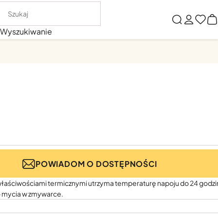
Wyszukiwanie
POWIADOM O DOSTĘPNOŚCI
właściwościami termicznymi utrzyma temperaturę napoju do 24 godzin
do mycia w zmywarce.