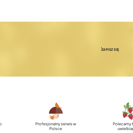
ZAPISZ SIĘ
p
Profesjonalny serwis w
Polecamy t
Polsce
uwielbi