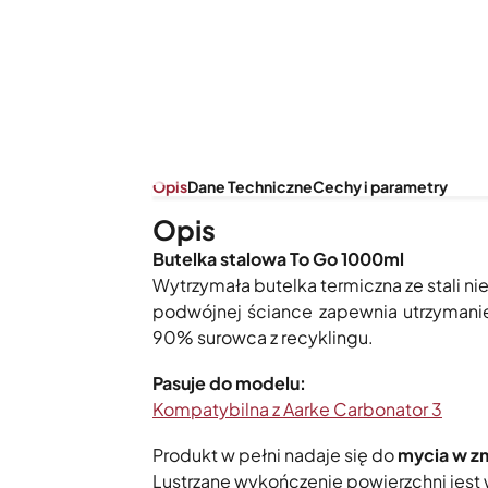
Opis
Dane Techniczne
Cechy i parametry
Opis
Butelka stalowa To Go 1000ml
Wytrzymała butelka termiczna ze stali n
podwójnej ściance zapewnia utrzymani
90% surowca z recyklingu.
Pasuje do modelu:
Kompatybilna z Aarke Carbonator 3
Produkt w pełni nadaje się do
mycia w 
Lustrzane wykończenie powierzchni jest 