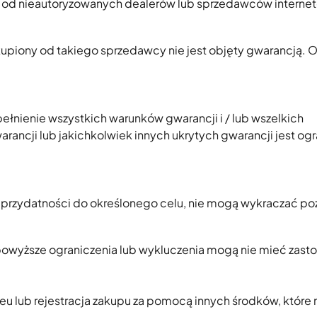
gg od nieautoryzowanych dealerów lub sprzedawców intern
piony od takiego sprzedawcy nie jest objęty gwarancją. Of
łnienie wszystkich warunków gwarancji i / lub wszelkich
cji lub jakichkolwiek innych ukrytych gwarancji jest ogra
przydatności do określonego celu, nie mogą wykraczać poz
c powyższe ograniczenia lub wykluczenia mogą nie mieć zast
u lub rejestracja zakupu za pomocą innych środków, któr