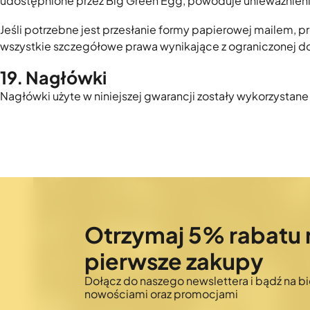
udostępnione przez Big Green Egg, powoduje unieważnieni
Jeśli potrzebne jest przesłanie formy papierowej mailem, 
wszystkie szczegółowe prawa wynikające z ograniczonej do
19. Nagłówki
Nagłówki użyte w niniejszej gwarancji zostały wykorzystane
Otrzymaj 5% rabatu 
pierwsze zakupy
Dołącz do naszego newslettera i bądź na bi
nowościami oraz promocjami