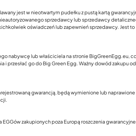
edawany jest w nieotwartym pudełku z pustą kartą gwarancyjn
d nieautoryzowanego sprzedawcy lub sprzedawcy detaliczne
kichkolwiek oświadczeń lub zapewnień sprzedawcy. Jest to
go nabywcę lub właściciela na stronie BigGreenEgg.eu, co
enia i przesłać go do Big Green Egg. Ważny dowód zakupu od
 zarejestrowaną gwarancją, będą wymienione lub naprawion
cji.
Dla EGGów zakupionych poza Europą roszczenia gwarancyjne