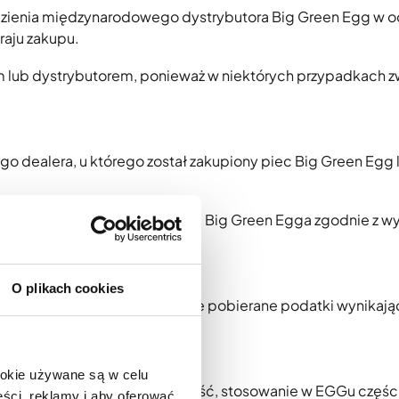
alezienia międzynarodowego dystrybutora Big Green Egg w
raju zakupu.
m lub dystrybutorem, ponieważ w niektórych przypadkach z
 dealera, u którego został zakupiony piec Big Green Egg 
być osobą, która zarejestrowała Big Green Egga zgodnie z
O plikach cookies
/ importowe, podatek VAT i inne pobierane podatki wynikają
nia.
ookie używane są w celu
b ingerencję w każdą inną część, stosowanie w EGGu części
ści, reklamy i aby oferować