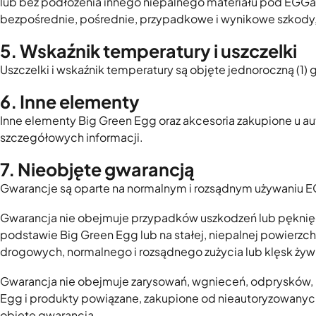
lub bez podłożenia innego niepalnego materiału pod EGGa,
bezpośrednie, pośrednie, przypadkowe i wynikowe szkody,
5. Wskaźnik temperatury i uszczelki
Uszczelki i wskaźnik temperatury są objęte jednoroczną (1)
6. Inne elementy
Inne elementy Big Green Egg oraz akcesoria zakupione u 
szczegółowych informacji.
7. Nieobjęte gwarancją
Gwarancje są oparte na normalnym i rozsądnym używaniu E
Gwarancja nie obejmuje przypadków uszkodzeń lub pęknięć
podstawie Big Green Egg lub na stałej, niepalnej powierzch
drogowych, normalnego i rozsądnego zużycia lub klęsk ży
Gwarancja nie obejmuje zarysowań, wgnieceń, odprysków, 
Egg i produkty powiązane, zakupione od nieautoryzowanych
objęte gwarancją.