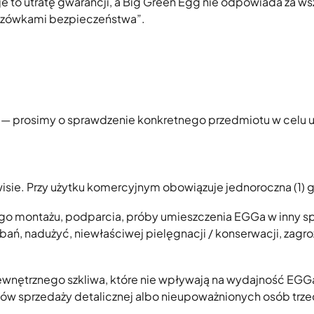
 to utratę gwarancji, a Big Green Egg nie odpowiada za ws
kazówkami bezpieczeństwa”.
e — prosimy o sprawdzenie konkretnego przedmiotu w celu 
ie. Przy użytku komercyjnym obowiązuje jednoroczna (1) 
go montażu, podparcia, próby umieszczenia EGGa w inny s
bań, nadużyć, niewłaściwej pielęgnacji / konserwacji, zagr
wnętrznego szkliwa, które nie wpływają na wydajność EGG
 sprzedaży detalicznej albo nieupoważnionych osób trzeci