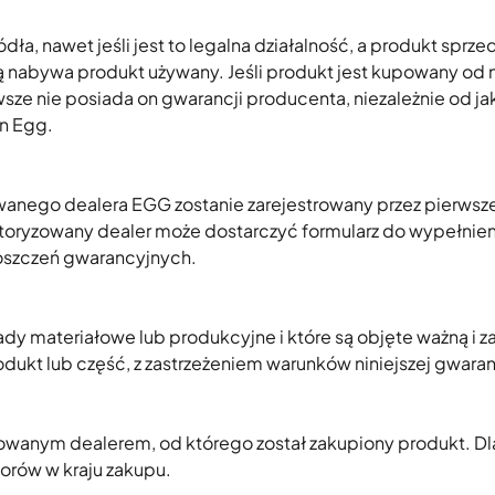
dła, nawet jeśli jest to legalna działalność, a produkt sprz
ą nabywa produkt używany. Jeśli produkt jest kupowany o
e nie posiada on gwarancji producenta, niezależnie od ja
en Egg.
wanego dealera EGG zostanie zarejestrowany przez pierwsze
 autoryzowany dealer może dostarczyć formularz do wypełni
oszczeń gwarancyjnych.
ady materiałowe lub produkcyjne i które są objęte ważną i
dukt lub część, z zastrzeżeniem warunków niniejszej gwaran
yzowanym dealerem, od którego został zakupiony produkt. 
orów w kraju zakupu.