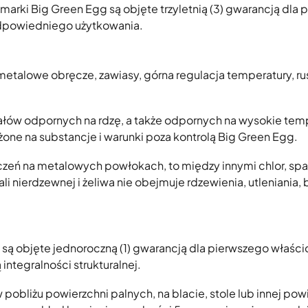
marki Big Green Egg są objęte trzyletnią (3) gwarancją dla
dpowiedniego użytkowania.
 metalowe obręcze, zawiasy, górna regulacja temperatury, rus
ałów odpornych na rdzę, a także odpornych na wysokie temp
one na substancje i warunki poza kontrolą Big Green Egg.
eń na metalowych powłokach, to między innymi chlor, spal
 nierdzewnej i żeliwa nie obejmuje rdzewienia, utleniania, 
gg, są objęte jednoroczną (1) gwarancją dla pierwszego wł
integralności strukturalnej.
pobliżu powierzchni palnych, na blacie, stole lub innej p