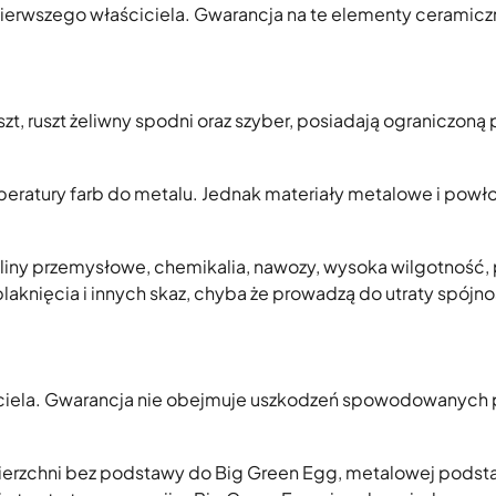
 pierwszego właściciela. Gwarancja na te elementy ceramicz
zt, ruszt żeliwny spodni oraz szyber, posiadają ograniczoną 
eratury farb do metalu. Jednak materiały metalowe i powł
iny przemysłowe, chemikalia, nawozy, wysoka wilgotność, 
blaknięcia i innych skaz, chyba że prowadzą do utraty spójno
aściciela. Gwarancja nie obejmuje uszkodzeń spowodowanych 
owierzchni bez podstawy do Big Green Egg, metalowej podst