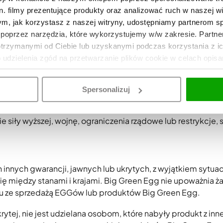
trznych w sposób inny niż zalecany przez producenta.
. filmy prezentujące produkty oraz analizować ruch w naszej wi
tym, jak korzystasz z naszej witryny, udostępniamy partnerom 
ym rusztu żeliwnego spodniego i pierścienia ceramicznego
poprzez narzędzia, które wykorzystujemy w/w zakresie. Partne
ie, pośrednie, przypadkowe lub wynikowe z tego powodu s
otrzymanymi od Ciebie lub uzyskanymi podczas korzystania z i
o udzielenia zgód na przetwarzanie plików cookie w celach opis
lub łatwopalnymi spowoduje utratę gwarancji. Praktyka ta
i bezpieczeństwa”.
Spersonalizuj
k opóźnienia lub niewywiązanie się z realizacji dostawy w 
e siły wyższej, wojnę, ograniczenia rządowe lub restrykcje, 
 innych gwarancji, jawnych lub ukrytych, z wyjątkiem sytuac
 między stanami i krajami. Big Green Egg nie upoważnia ż
ku ze sprzedażą EGGów lub produktów Big Green Egg.
rytej, nie jest udzielana osobom, które nabyły produkt z in