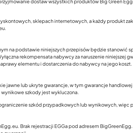
ub przyjmowanie dostaw wszystkich produktów Big Green E
dyskontowych, sklepach internetowych, a każdy produkt zaku
eu.
ym na podstawie niniejszych przepisów będzie stanowić spe
czna rekompensata nabywcy za naruszenie niniejszej gwaran
aprawy elementu i dostarczenia do nabywcy na jego koszt.
 jawne lub ukryte gwarancje, w tym gwarancje handlowej 
 wynikowe szkody jest wykluczona.
 lub ograniczenie szkód przypadkowych lub wynikowych, wię
nEgg.eu. Brak rejestracji EGGa pod adresem BigGreenEgg.e