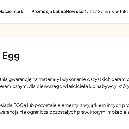
Nasze marki
Promocja Letnia
Nowości
Outlet
Serwis
Kontakt
n Egg
ią gwarancję na materiały i wykonanie wszystkich ceramic
eramicznym, dla pierwszego właściciela lub nabywcy, który
posiada EGGa lub pozostałe elementy, z wyjątkiem innych 
 gwarancja nie ogranicza pozostałych praw, którymi możecie 