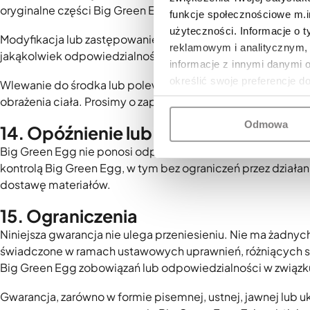
oryginalne części Big Green Egg lub używanie części wewnę
funkcje społecznościowe m.in
użyteczności. Informacje o 
Modyfikacja lub zastępowanie elementów wewnętrznych, w t
reklamowym i analitycznym, 
jakąkolwiek odpowiedzialność za jakiekolwiek bezpośredn
informacje z innymi danymi 
określić swoje preferencje d
Wlewanie do środka lub polewanie EGGa płynami lżejszymi 
obrażenia ciała. Prosimy o zapoznanie się ze „Wskazówkam
Odmowa
14. Opóźnienie lub niewywiązanie się
Big Green Egg nie ponosi odpowiedzialności za jakiekolwie
kontrolą Big Green Egg, w tym bez ograniczeń przez działani
dostawę materiałów.
15. Ograniczenia
Niniejsza gwarancja nie ulega przeniesieniu. Nie ma żadnych
świadczone w ramach ustawowych uprawnień, różniących się
Big Green Egg zobowiązań lub odpowiedzialności w związ
Gwarancja, zarówno w formie pisemnej, ustnej, jawnej lub uk