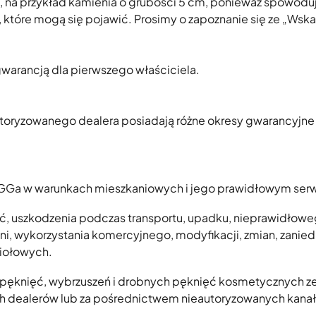
 na przykład kamienia o grubości 5 cm, ponieważ spowoduje
 które mogą się pojawić. Prosimy o zapoznanie się ze „Ws
 gwarancją dla pierwszego właściciela.
autoryzowanego dealera posiadają różne okresy gwarancyjn
GGa w warunkach mieszkaniowych i jego prawidłowym serwis
, uszkodzenia podczas transportu, upadku, nieprawidłowe
ni, wykorzystania komercyjnego, modyfikacji, zmian, zanied
wiołowych.
pęknięć, wybrzuszeń i drobnych pęknięć kosmetycznych ze
 dealerów lub za pośrednictwem nieautoryzowanych kanałów