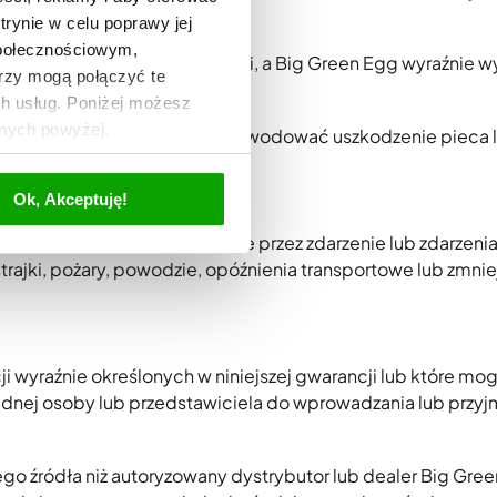
trynie w celu poprawy jej
społecznościowym,
, spowoduje utratę gwarancji, a Big Green Egg wyraźnie w
rzy mogą połączyć te
zkody.
ch usług. Poniżej możesz
anych powyżej.
 jest niebezpieczna i może spowodować uszkodzenie pieca 
Ok, Akceptuję!
ramach gwarancji spowodowane przez zdarzenie lub zdarzeni
strajki, pożary, powodzie, opóźnienia transportowe lub zmni
ji wyraźnie określonych w niniejszej gwarancji lub które mo
adnej osoby lub przedstawiciela do wprowadzania lub przy
nego źródła niż autoryzowany dystrybutor lub dealer Big Gre