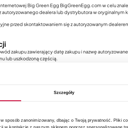
ie internetowej Big Green Egg BigGreenEgg.com w celu zn
z autoryzowanego dealera lub dystrybutora w oryginalnym k
cyjne przed skontaktowaniem się z autoryzowanym dealere
ji
wód zakupu zawierający datę zakupu i nazwę autoryzowanego
u lub uszkodzoną częścią.
ciciela powinno widnieć na dowodzie zakupu i powinien on 
Szczegóły
y wysyłki, koszty pracownicze, opakowanie, cło eksportowe 
wrotu, chyba że Big Green Egg udzieli pisemnego upoważnie
 w sposób zanonimizowany, dbając o Twoją prywatność. Pliki c
powodują utratę gwarancji. Obejmuje to wiercenie dziur lu
cji w kontakcie z naszym sklepem poprzez spersonalizowane tre