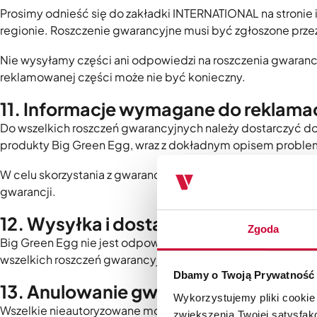
Prosimy odnieść się do zakładki INTERNATIONAL na stron
regionie. Roszczenie gwarancyjne musi być zgłoszone prze
Nie wysyłamy części ani odpowiedzi na roszczenia gwaran
reklamowanej części może nie być konieczny.
11. Informacje wymagane do reklamac
Do wszelkich roszczeń gwarancyjnych należy dostarczyć do
produkty Big Green Egg, wraz z dokładnym opisem problem
W celu skorzystania z gwarancji nazwisko pierwszego właś
gwarancji.
12. Wysyłka i dostawa
Zgoda
Big Green Egg nie jest odpowiedzialny za transport, koszt
wszelkich roszczeń gwarancyjnych, serwisu, naprawy lub z
Dbamy o Twoją Prywatność
13. Anulowanie gwarancji
Wykorzystujemy pliki cookie
Wszelkie nieautoryzowane modyfikacje lub zmiany w EGGu s
zwiększenia Twojej satysfak