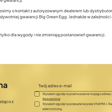
e gwarancji.
prosimy o kontakt z autoryzowanym dealerem lub dystrybutor
żywotniej gwarancji Big Green Egg. Jednakże w zależności 
 tylko dla wygody i nie zmieniają postanowień gwarancji.
na
Wyrażam zgodę na przetwarzanie mojego adresu 
Regulaminie
eżąco z
Wyrażam zgodę na przesyłanie przez VIVAMIX J.
elektroniczną.