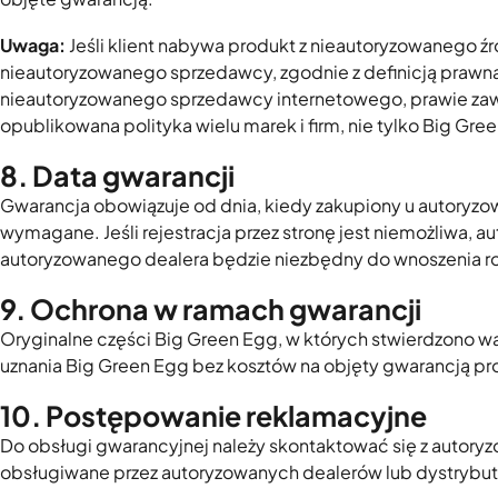
Uwaga:
Jeśli klient nabywa produkt z nieautoryzowanego źró
nieautoryzowanego sprzedawcy, zgodnie z definicją prawn
nieautoryzowanego sprzedawcy internetowego, prawie zawsz
opublikowana polityka wielu marek i firm, nie tylko Big Gre
8. Data gwarancji
Gwarancja obowiązuje od dnia, kiedy zakupiony u autoryzo
wymagane. Jeśli rejestracja przez stronę jest niemożliwa,
autoryzowanego dealera będzie niezbędny do wnoszenia r
9. Ochrona w ramach gwarancji
Oryginalne części Big Green Egg, w których stwierdzono w
uznania Big Green Egg bez kosztów na objęty gwarancją pro
10. Postępowanie reklamacyjne
Do obsługi gwarancyjnej należy skontaktować się z autor
obsługiwane przez autoryzowanych dealerów lub dystrybut