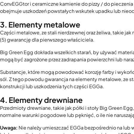
ConvEGGtor i ceramiczne kamienie do pizzy / do pieczenia 
obejmuje uszkodzeń powstałych wskutek upadku lub nieo
3. Elementy metalowe
Części metalowe, ze stali nierdzewnej oraz żeliwa, takie jak
(5) gwarancję dla pierwszego właściciela.
Big Green Egg dokłada wszelkich starań, by używać materi
mogą być zagrożone przez zadrapania powierzchni lub naraż
Substancje, które mogą powodować korozję farby i wykończ
sól. Z tego powodu gwarancja na elementy metalowe, ze stali
konstrukcji lub uszkodzenia tych części EGGa.
4. Elementy drewniane
Przedmioty drewniane, takie jak półki i stoły Big Green E
normalne warunki pogodowe lub pęknięć, o ile nie naruszają 
Uwaga:
Nie należy umieszczać EGGa bezpośrednio na lub w 