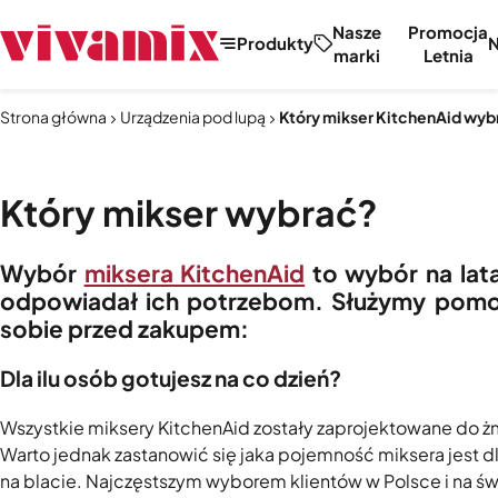
Nasze
Promocja
Produkty
marki
Letnia
Strona główna
Urządzenia pod lupą
Który mikser KitchenAid wyb
Który mikser wybrać?
Wybór
miksera KitchenAid
to wybór na lata
odpowiadał ich potrzebom. Służymy pomoc
sobie przed zakupem:
Dla ilu osób gotujesz na co dzień?
Wszystkie miksery KitchenAid zostały zaprojektowane do żm
Warto jednak zastanowić się jaka pojemność miksera jest d
na blacie. Najczęstszym wyborem klientów w Polsce i na św