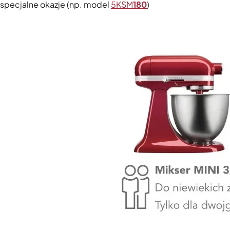
specjalne okazje (np. model
5KSM
180
)