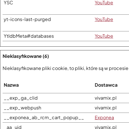
YSC
YouTube
yt-icons-last-purged
YouTube
YtIdbMeta#databases
YouTube
Nieklasyfikowane (6)
Nieklasyfikowane pliki cookie, to pliki, które są w proce
Nazwa
Dostawca
__exp_ga_clid
vivamix.pl
__exp_webpush
vivamix.pl
__exponea_ab_rcm_cart_popup__
Exponea
_aa_uid
vivamix.pl