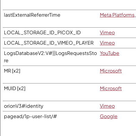
lastExternalReferrerTime
Meta Platforms,
LOCAL_STORAGE_ID_PICOX_ID
Vimeo
LOCAL_STORAGE_ID_VIMEO_PLAYER
Vimeo
LogsDatabaseV2:V#||LogsRequestsSto
YouTube
re
MR [x2]
Microsoft
MUID [x2]
Microsoft
orionV3#identity
Vimeo
pagead/1p-user-list/#
Google