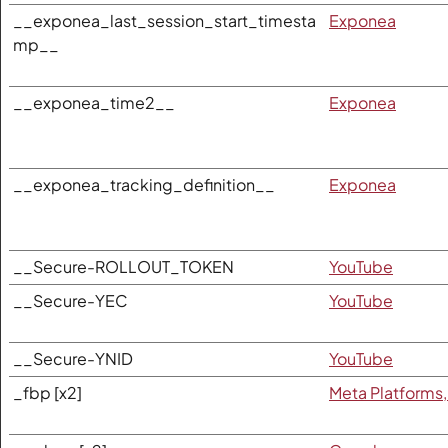
__exponea_last_session_start_timesta
Exponea
mp__
__exponea_time2__
Exponea
__exponea_tracking_definition__
Exponea
__Secure-ROLLOUT_TOKEN
YouTube
__Secure-YEC
YouTube
__Secure-YNID
YouTube
_fbp [x2]
Meta Platforms,