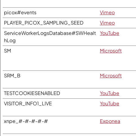
picox#events
Vimeo
PLAYER_PICOX_SAMPLING_SEED
Vimeo
ServiceWorkerLogsDatabase#SWHealt
YouTube
hLog
SM
Microsoft
SRM_B
Microsoft
TESTCOOKIESENABLED
YouTube
VISITOR_INFO1_LIVE
YouTube
xnpe_#-#-#-#-#
Exponea