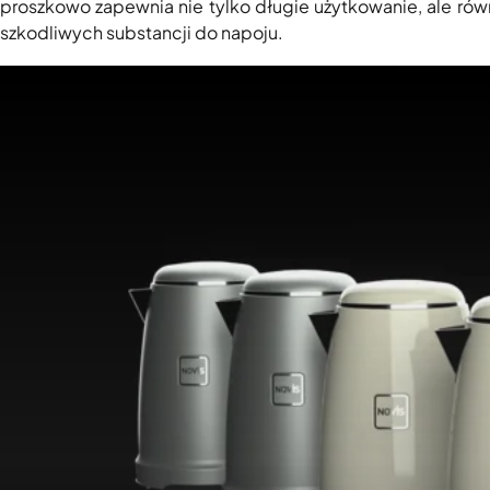
proszkowo zapewnia nie tylko długie użytkowanie, ale równ
szkodliwych substancji do napoju.