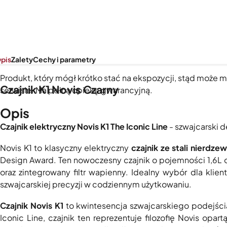
pis
Zalety
Cechy i parametry
Produkt, który mógł krótko stać na ekspozycji, stąd może m
Czajnik K1 Novis Czarny
serwisie. Ma pełną opiekę gwarancyjną.
Opis
Czajnik elektryczny Novis K1 The Iconic Line
- szwajcarski 
Novis K1 to klasyczny elektryczny
czajnik ze stali nierdze
Design Award. Ten nowoczesny czajnik o pojemności 1,6L
oraz zintegrowany filtr wapienny. Idealny wybór dla kli
szwajcarskiej precyzji w codziennym użytkowaniu.
Czajnik Novis K1
to kwintesencja szwajcarskiego podejścia
Iconic Line, czajnik ten reprezentuje filozofię Novis op