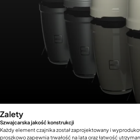
Zalety
Szwajcarska jakość konstrukcji
Każdy element czajnika został zaprojektowany i wyproduko
proszkowo zapewnia trwałość na lata oraz łatwość utrzyman