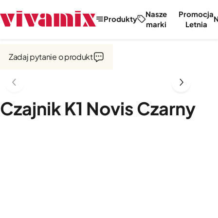
Nasze
Promocja
Produkty
marki
Letnia
Strona główna
Outlet
Zadaj pytanie o produkt
Czajnik K1 Novis Czarny