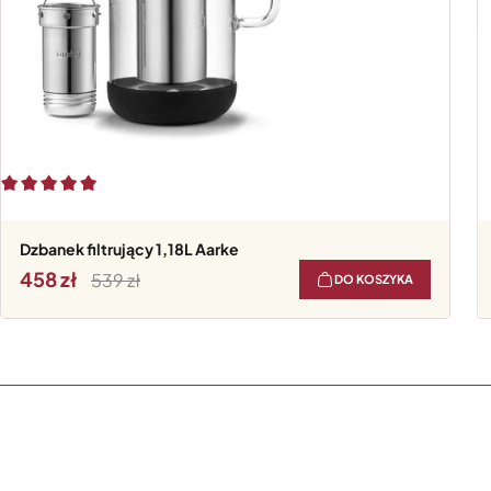
Dzbanek filtrujący 1,18L Aarke
458
539
DO KOSZYKA