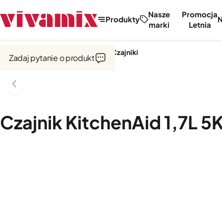
Nasze
Promocja
Produkty
marki
Letnia
Strona główna
Czajniki i tostery
Czajniki
Zadaj pytanie o produkt
Czajnik KitchenAid 1,7L 5