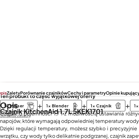
pis
Zalety
Porównanie czajników
Cechy i parametry
Opinie kupujący
Ten produkt to część wyjątkowej oferty
Opis
+
+
+
1× Mikser
1× Blender
1× Czajnik
1×
Czajnik KitchenAid 1,7L 5KEK1701
Czajnik o pojemności 1,7 l z możliwością ustawiania różny
Sprawdź zasady
napojów, które wymagają odpowiedniej temperatury wody
Dzięki regulacji temperatury, możesz szybko i precyzyjn
wrzątku, czy wody tylko delikatnie podgrzanej, czajnik zapew