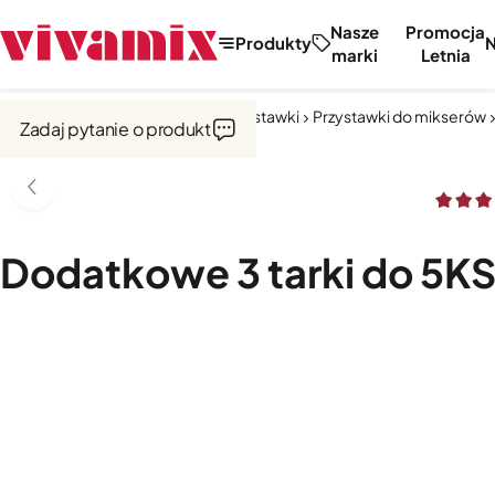
Nasze
Promocja
Produkty
marki
Letnia
Strona główna
Miksery, misy, przystawki
Przystawki do mikserów
Zadaj pytanie o produkt
Dodatkowe 3 tarki do 5