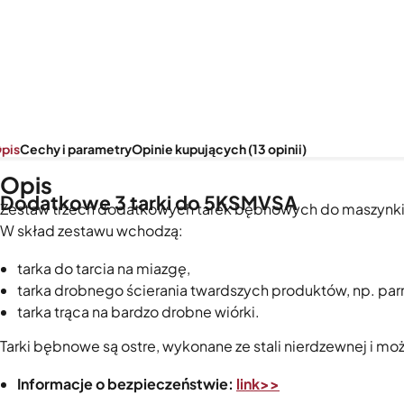
pis
Cechy i parametry
Opinie kupujących (13 opinii)
Opis
Dodatkowe 3 tarki do 5KSMVSA
Zestaw trzech dodatkowych tarek bębnowych do maszynki d
W skład zestawu wchodzą:
tarka do tarcia na miazgę,
tarka drobnego ścierania twardszych produktów, np. pa
tarka trąca na bardzo drobne wiórki.
Tarki bębnowe są ostre, wykonane ze stali nierdzewnej i m
Informacje o bezpieczeństwie:
link>>