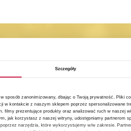
na pierwsze zakupy
bieżąco z nowościami oraz promocjami
Szczegóły
 w sposób zanonimizowany, dbając o Twoją prywatność. Pliki c
cji w kontakcie z naszym sklepem poprzez spersonalizowane tre
. filmy prezentujące produkty oraz analizować ruch w naszej wi
tym, jak korzystasz z naszej witryny, udostępniamy partnerom 
30 dni na zwrot
Autoryzowany skle
poprzez narzędzia, które wykorzystujemy w/w zakresie. Partne
produktów
KitchenAid