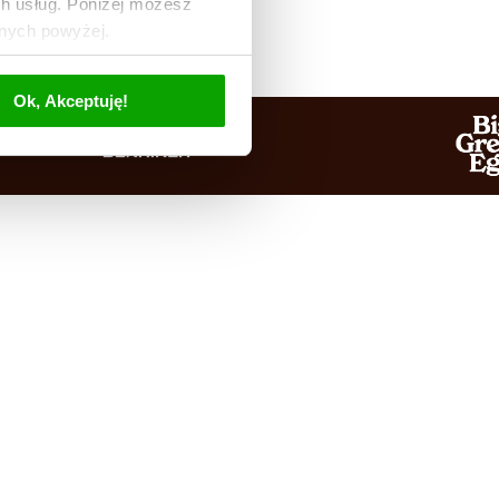
ch usług. Poniżej możesz
anych powyżej.
Ok, Akceptuję!