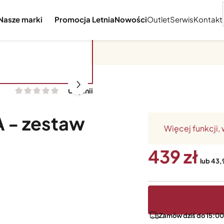
Nasze marki
Promocja Letnia
Nowości
Outlet
Serwis
Kontakt
Akcesoria do przystawek
0 opinii
 - zestaw
Więcej funkcji,
439
lub 43,
Zamów dziś do 15:00 