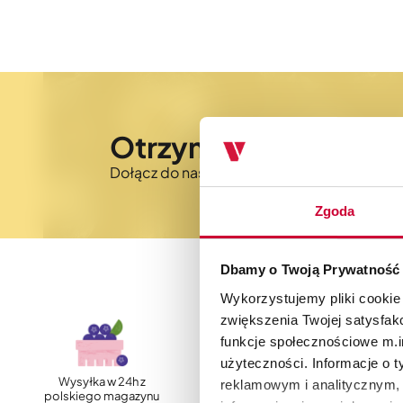
Otrzymaj 5% rabatu 
Dołącz do naszego newslettera i bądź na 
Zgoda
Dbamy o Twoją Prywatność
Wykorzystujemy pliki cookie
zwiększenia Twojej satysfak
funkcje społecznościowe m.in
użyteczności. Informacje o 
Wysyłka w 24h z
Szybka, darmowa
reklamowym i analitycznym, 
polskiego magazynu
dostawa