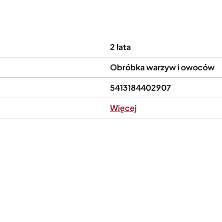
2 lata
Obróbka warzyw i owoców
5413184402907
Więcej