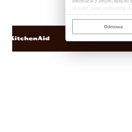
informacje z innymi danymi 
określić swoje preferencje d
Odmowa