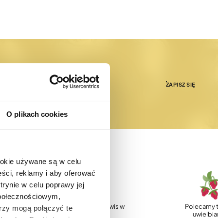
ZAPISZ SIĘ
O plikach cookies
ookie używane są w celu
ści, reklamy i aby oferować
trynie w celu poprawy jej
społecznościowym,
p
Profesjonalny serwis w
Polecamy t
rzy mogą połączyć te
Polsce
uwielbi