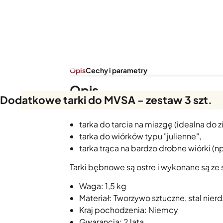
Opis
Cechy i parametry
Opis
Dodatkowe tarki do MVSA - zestaw 3 szt.
Zestaw trzech dodatkowych tarek bębno
tarka do tarcia na miazgę (idealna do 
tarka do wiórków typu "julienne",
tarka trąca na bardzo drobne wiórki (
Tarki bębnowe są ostre i wykonane są ze 
Waga: 1,5 kg
Materiał: Tworzywo sztuczne, stal nie
Kraj pochodzenia: Niemcy
Gwarancja: 2 lata