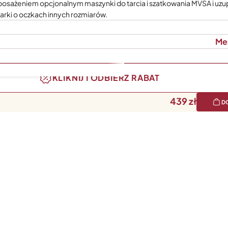
osażeniem opcjonalnym maszynki do tarcia i szatkowania MVSA i uzu
rki o oczkach innych rozmiarów.
Me
KLIKNIJ I ODBIERZ RABAT
439
D
zestawu wchodzą: