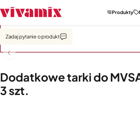
Produkty
Strona główna
Miksery, misy, przystawki
Przystawki do mikserów
Zadaj pytanie o produkt
Dodatkowe tarki do MVSA
3 szt.