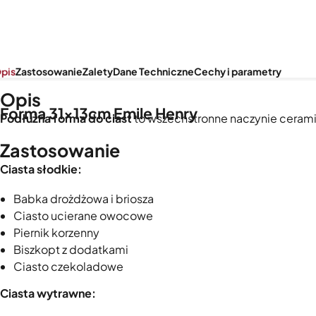
pis
Zastosowanie
Zalety
Dane Techniczne
Cechy i parametry
Opis
Forma 31×13cm Emile Henry
Podłużna forma do ciast
to wszechstronne naczynie cerami
Zastosowanie
Ciasta słodkie:
Babka drożdżowa i briosza
Ciasto ucierane owocowe
Piernik korzenny
Biszkopt z dodatkami
Ciasto czekoladowe
Ciasta wytrawne: