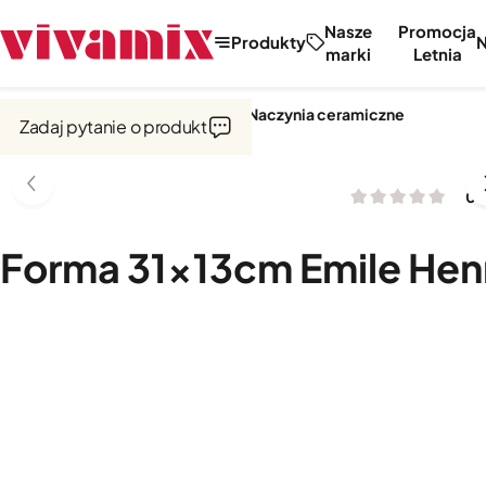
Nasze
Promocja
Produkty
marki
Letnia
Strona główna
Garnki i naczynia
Naczynia ceramiczne
Zadaj pytanie o produkt
0 o
Forma 31×13cm Emile Hen