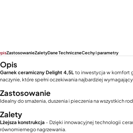
pis
Zastosowanie
Zalety
Dane Techniczne
Cechy i parametry
Opis
Garnek ceramiczny Delight
4,5L
to inwestycja w komfort g
naczynie, które spełni oczekiwania najbardziej wymagają
Zastosowanie
Idealny do smażenia, duszenia i pieczenia na wszystkich ro
Zalety
Lżejsza konstrukcja
- Dzięki innowacyjnej technologii cera
równomiernego nagrzewania.