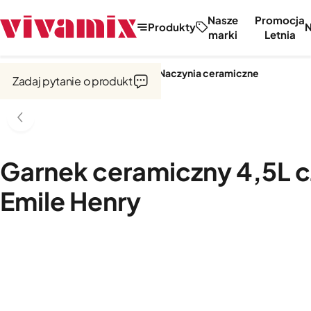
Nasze
Promocja
Produkty
marki
Letnia
Strona główna
Garnki i naczynia
Naczynia ceramiczne
Zadaj pytanie o produkt
Garnek ceramiczny 4,5L c
Emile Henry