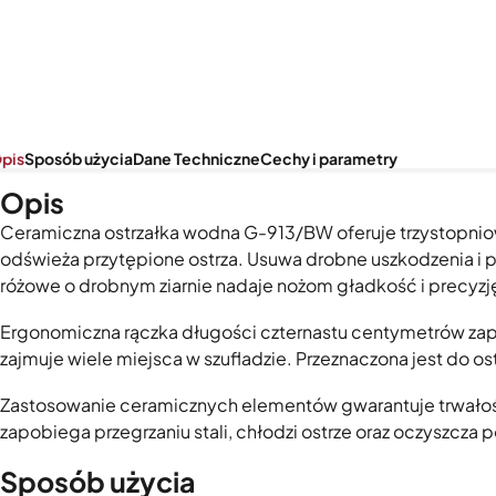
pis
Sposób użycia
Dane Techniczne
Cechy i parametry
Opis
Ceramiczna ostrzałka wodna G-913/BW oferuje trzystopniow
odświeża przytępione ostrza. Usuwa drobne uszkodzenia i pr
różowe o drobnym ziarnie nadaje nożom gładkość i precyzję
Ergonomiczna rączka długości czternastu centymetrów zape
zajmuje wiele miejsca w szufladzie. Przeznaczona jest do os
Zastosowanie ceramicznych elementów gwarantuje trwałość
zapobiega przegrzaniu stali, chłodzi ostrze oraz oczyszc
Sposób użycia