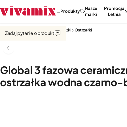
Nasze
Promocja
Produkty
marki
Letnia
Strona główna
Noże, tarki, obieraczki
Ostrzałki
Zadaj pytanie o produkt
Global 3 fazowa ceramicz
ostrzałka wodna czarno-