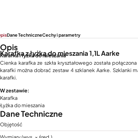
pis
Dane Techniczne
Cechy i parametry
Opis
Karafka z łyżką do mieszania 1,1L Aarke
Karafka i łyżka do mieszania
Cienka karafka ze szkła kryształowego została połączona 
karafki można dobrać zestaw 4 szklanek Aarke. Szklanki ma
karafki.
W zestawie:
Karafka
Łyżka do mieszania
Dane Techniczne
Objętość
Wymiary (wys. × śred.)