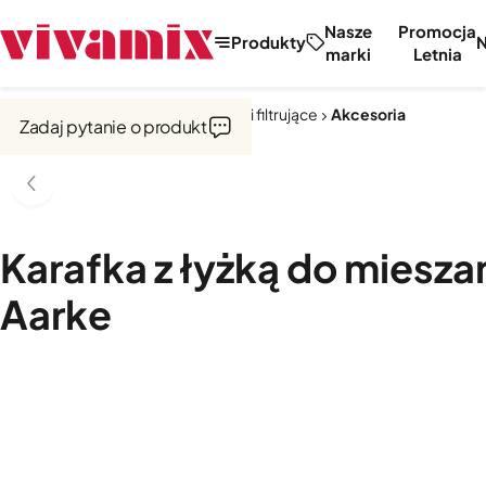
Nasze
Promocja
Produkty
marki
Letnia
Strona główna
Saturatory, dzbanki filtrujące
Akcesoria
Zadaj pytanie o produkt
Karafka z łyżką do mieszan
Aarke