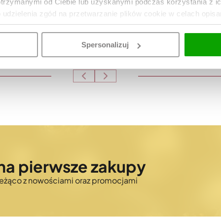
otrzymanymi od Ciebie lub uzyskanymi podczas korzystania z i
o udzielenia zgód na przetwarzanie plików cookie w celach opis
Spersonalizuj
na pierwsze zakupy
bieżąco z nowościami oraz promocjami