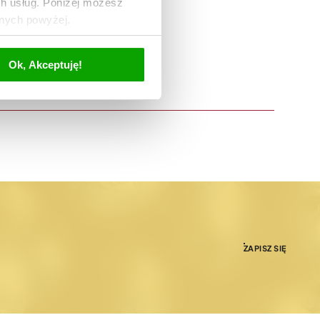
ch usług. Poniżej możesz
anych powyżej.
Ok, Akceptuję!
ZAPISZ SIĘ