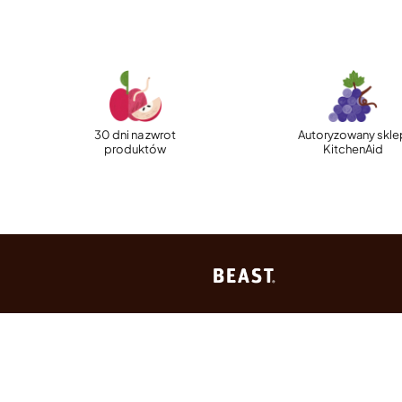
30 dni na zwrot
Autoryzowany skle
produktów
KitchenAid