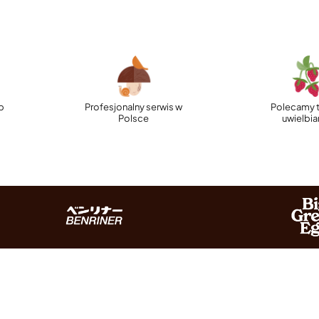
p
Profesjonalny serwis w
Polecamy t
Polsce
uwielbi