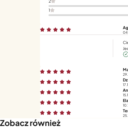
2
1
Ag
04
Ci
Je
Ma
29
Dz
17.
An
15.
El
10.
Te
25.
Zobacz również