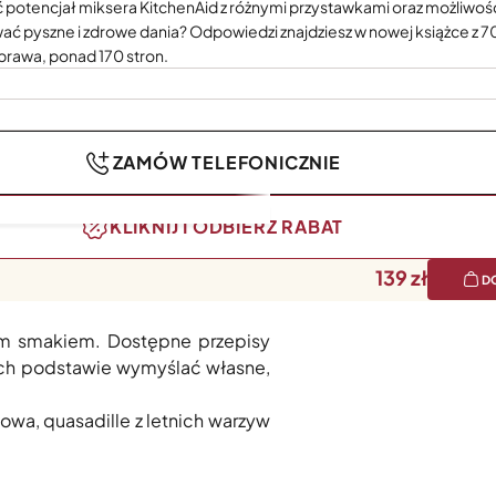
ć potencjał miksera KitchenAid z różnymi przystawkami oraz możliwoś
ać pyszne i zdrowe dania? Odpowiedzi znajdziesz w nowej książce z 7
prawa, ponad 170 stron.
ZAMÓW TELEFONICZNIE
KLIKNIJ I ODBIERZ RABAT
139
D
 70 różnorodnych, pysznych i
wym smakiem. Dostępne przepisy
 ich podstawie wymyślać własne,
kowa, quasadille z letnich warzyw