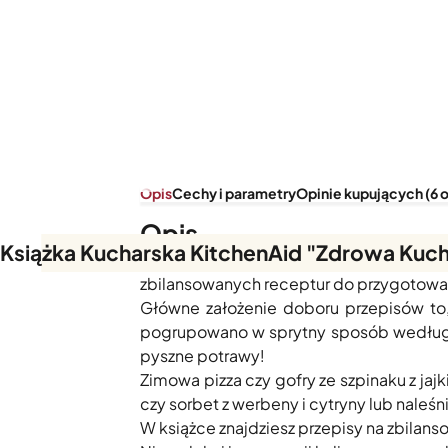
Opis
Cechy i parametry
Opinie kupujących (6 o
Opis
Książka Kucharska KitchenAid "Zdrowa Kuch
Zdrowe odżywianie nie oznacza diet
zbilansowanych receptur do przygotowan
Główne założenie doboru przepisów to
pogrupowano w sprytny sposób według p
pyszne potrawy!
Zimowa pizza czy gofry ze szpinaku z jaj
czy sorbet z werbeny i cytryny lub naleś
W książce znajdziesz przepisy na zbilans