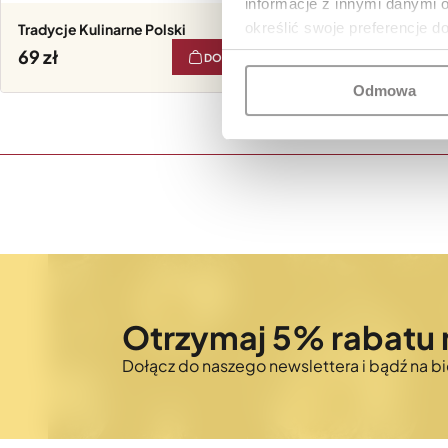
informacje z innymi danymi 
określić swoje preferencje d
Tradycje Kulinarne Polski
69
DO KOSZYKA
Odmowa
Otrzymaj 5% rabatu 
Dołącz do naszego newslettera i bądź na 