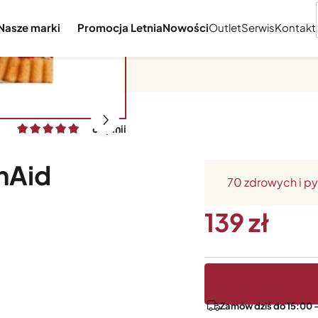
Nasze marki
Promocja Letnia
Nowości
Outlet
Serwis
Kontakt
6 opinii
nAid
70 zdrowych i p
139
Zamów dziś do 15:00 -