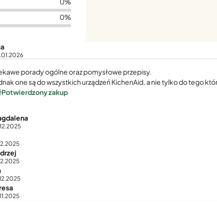
0%
0%
a
.01.2026
ekawe porady ogólne oraz pomysłowe przepisy.
dnak one są do wszystkich urządzeń KichenAid, a nie tylko do tego któ
Potwierdzony zakup
gdalena
.12.2025
12.2025
drzej
12.2025
a
12.2025
resa
11.2025