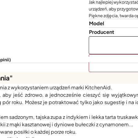
Jak najlepiej wykorzysta
urządzeń, aby przygotow
Piękne zdjęcia, twarda o
Model
Producent
pinii)
nia"
y, dlatego nowa książka z przepisami proponuje aż
ia z wykorzystaniem urządzeń marki KitchenAid.
, aby jeść zdrowo, a jednocześnie cieszyć się wyjątko
ór roku. Możesz je potraktować tylko jako sugestię i na
kiem sadzonym, tajska zupa z indykiem i lekka tarta truskaw
nikii z mąki kasztanowej i dyniowe bułeczki z cynamonem...
owane posiłki o każdej porze roku.