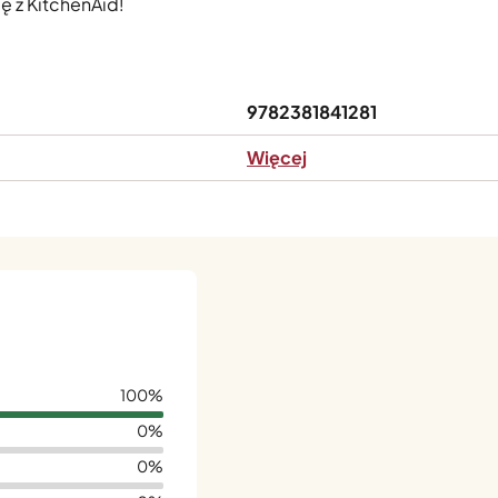
odę z KitchenAid!
9782381841281
Więcej
100%
0%
0%