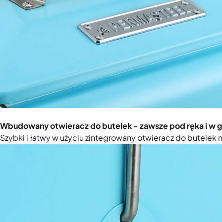
Wbudowany otwieracz do butelek - zawsze pod ręka i w 
Szybki i łatwy w użyciu zintegrowany otwieracz do butelek n