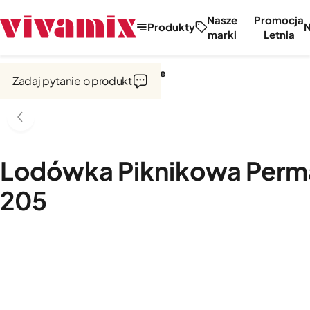
Nasze
Promocja
Produkty
marki
Letnia
Strona główna
Lodówki ogrodowe
Zadaj pytanie o produkt
Lodówka Piknikowa Perm
205