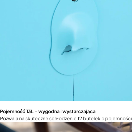
Pojemność 13L - wygodna i wystarczająca
Pozwala na skuteczne schłodzenie 12 butelek o pojemności 