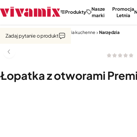
Nasze
Promocja
Produkty
marki
Letnia
Strona główna
Narzędzia i akcesoria kuchenne
Narzędzia
Zadaj pytanie o produkt
Łopatka z otworami Prem