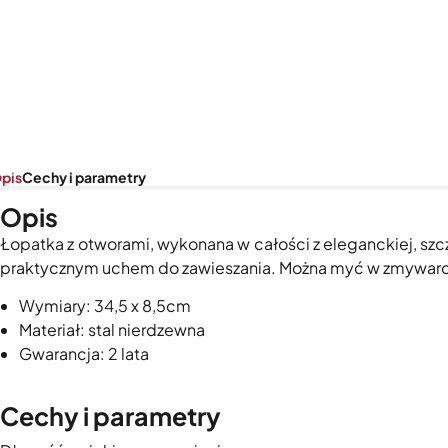
pis
Cechy i parametry
Opis
Łopatka z otworami, wykonana w całości z eleganckiej, szcz
praktycznym uchem do zawieszania. Można myć w zmywar
Wymiary: 34,5 x 8,5cm
Materiał: stal nierdzewna
Gwarancja: 2 lata
Cechy i parametry