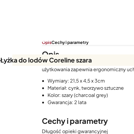
Opis
Cechy i parametry
Opis
Łyżka do lodów Coreline szara
Łyżka do lodów do formowania idealn
użytkowania zapewnia ergonomiczny uc
Wymiary: 21,5 x 4,5 x 3cm
Materiał: cynk, tworzywo sztuczne
Kolor: szary (charcoal grey)
Gwarancja: 2 lata
Cechy i parametry
Długość opieki gwarancyjnej