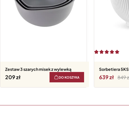
Zestaw 3 szarych misek z wylewką
Sorbetiera 5K
209
639
849
DO KOSZYKA