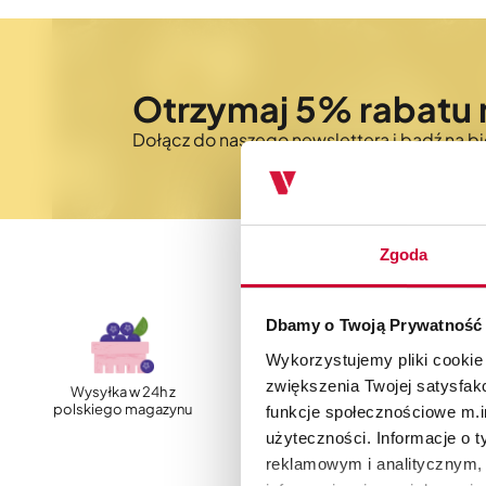
Otrzymaj 5% rabatu 
Dołącz do naszego newslettera i bądź na 
Zgoda
Dbamy o Twoją Prywatność
Wykorzystujemy pliki cookie
zwiększenia Twojej satysfak
Wysyłka w 24h z
Szybka, darmowa
polskiego magazynu
dostawa
funkcje społecznościowe m.in
użyteczności. Informacje o 
reklamowym i analitycznym, 