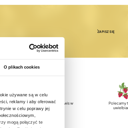
ZAPISZ SIĘ
O plikach cookies
ookie używane są w celu
ści, reklamy i aby oferować
p
Profesjonalny serwis w
Polecamy t
Polsce
uwielbi
trynie w celu poprawy jej
społecznościowym,
rzy mogą połączyć te