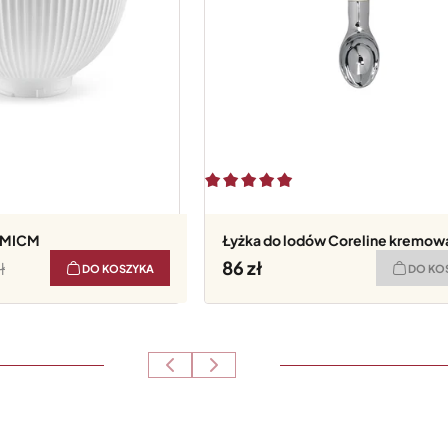
SMICM
Łyżka do lodów Coreline kremow
86
DO KOSZYKA
DO KO