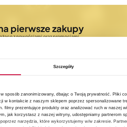
na pierwsze zakupy
bieżąco z nowościami oraz promocjami
Szczegóły
 w sposób zanonimizowany, dbając o Twoją prywatność. Pliki c
cji w kontakcie z naszym sklepem poprzez spersonalizowane tre
30 dni na zwrot
Autoryzowany skle
produktów
KitchenAid
. filmy prezentujące produkty oraz analizować ruch w naszej wi
tym, jak korzystasz z naszej witryny, udostępniamy partnerom 
poprzez narzędzia, które wykorzystujemy w/w zakresie. Partne