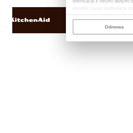
informacje z innymi danymi 
określić swoje preferencje d
Odmowa