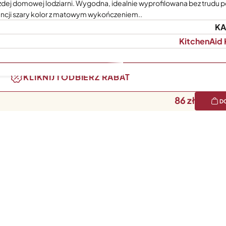
ażdej domowej lodziarni. Wygodna, idealnie wyprofilowana bez trudu 
ancji szary kolor z matowym wykończeniem..
KA
KitchenAid
KLIKNIJ I ODBIERZ RABAT
86
D
h lodów oraz sorbetów. Wygodę