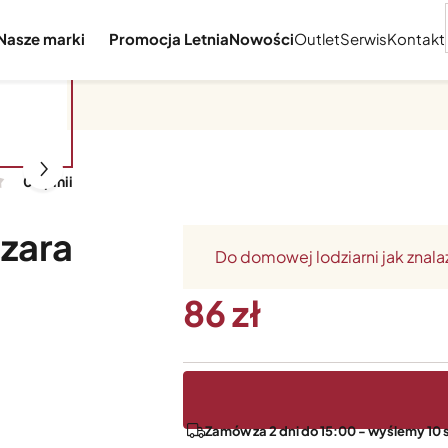
Nasze marki
Promocja Letnia
Nowości
Outlet
Serwis
Kontakt
0 opinii
szara
Do domowej lodziarni jak znala
86
Zamów za 2 dni do 15:00 - wyślemy 10 