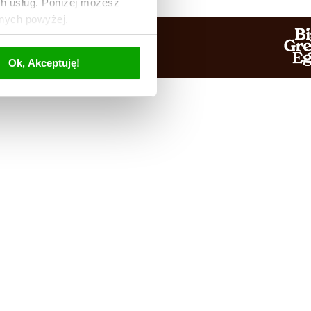
ch usług. Poniżej możesz
anych powyżej.
Ok, Akceptuję!