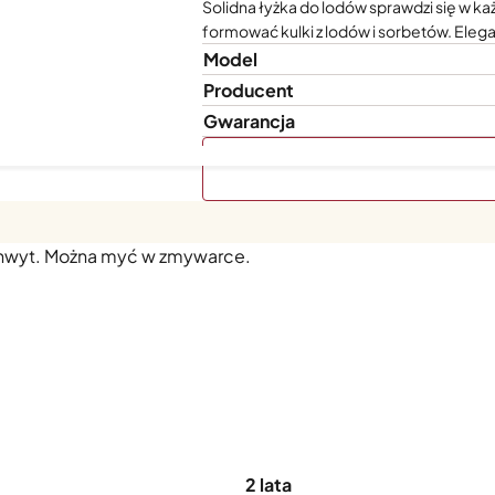
Solidna łyżka do lodów sprawdzi się w k
formować kulki z lodów i sorbetów. Eleg
Model
Producent
Gwarancja
ych kulek zapewnia łatwe nabieranie mocno zmrożonyc
hwyt. Można myć w zmywarce.
2 lata