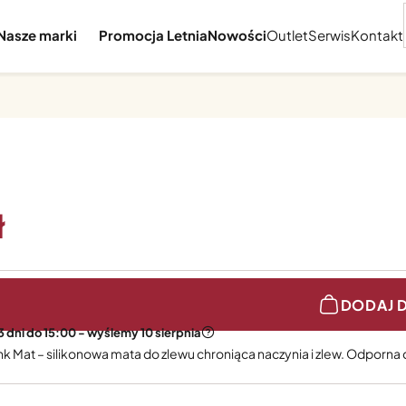
Nasze marki
Promocja Letnia
Nowości
Outlet
Serwis
Kontakt
DODAJ 
 dni do 15:00 - wyślemy 10 sierpnia
ink Mat – silikonowa mata do zlewu chroniąca naczynia i zlew. Odp