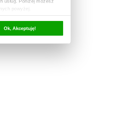
ch usług. Poniżej możesz
anych powyżej.
Ok, Akceptuję!