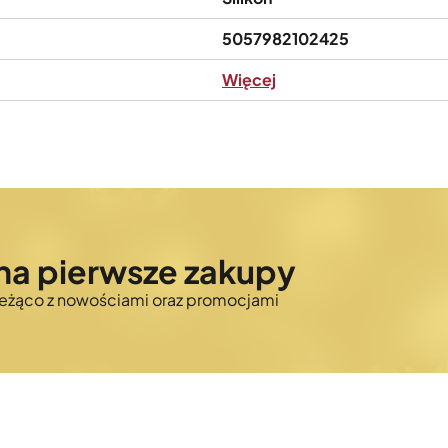
5057982102425
Więcej
na pierwsze zakupy
bieżąco z nowościami oraz promocjami