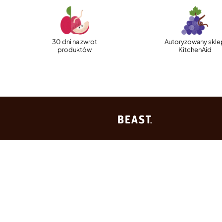
30 dni na zwrot
Autoryzowany skle
produktów
KitchenAid