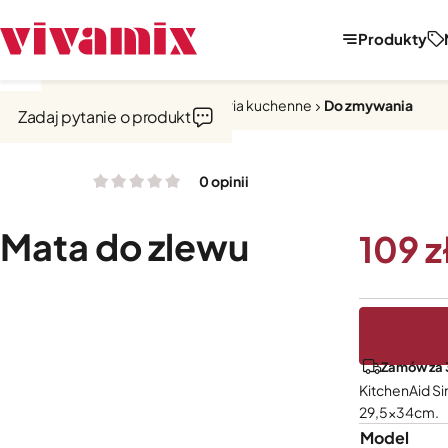
Produkty
Strona główna
Narzędzia i akcesoria kuchenne
Do zmywania
Zadaj pytanie o produkt
0 opinii
Mata do zlewu
109
Zamów za 3
KitchenAid S
29,5x34cm.
Model