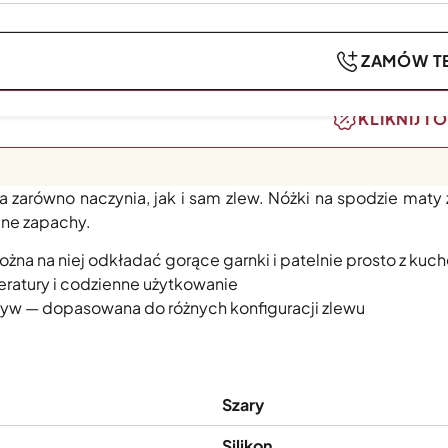
ZAMÓW TE
KLIKNIJ I
likatne szkło i naczynia przed zarysowaniami i uszkod
 zarówno naczynia, jak i sam zlew. Nóżki na spodzie mat
mne zapachy.
a na niej odkładać gorące garnki i patelnie prosto z kuche
ratury i codzienne użytkowanie
ływ — dopasowana do różnych konfiguracji zlewu
Szary
Silikon