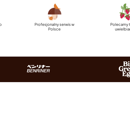
p
Profesjonalny serwis w
Polecamy t
Polsce
uwielbi