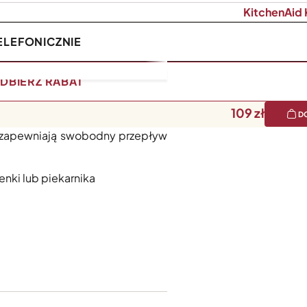
KitchenAid
LEFONICZNIE
 ODBIERZ RABAT
109
D
zeniami podczas mycia. Miękka,
y zapewniają swobodny przepływ
nki lub piekarnika