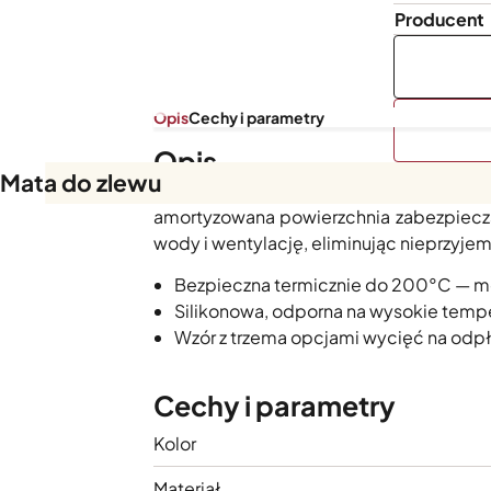
Producent
Opis
Cechy i parametry
Opis
Mata do zlewu
Silikonowa mata
do zlewu chroniąca de
amortyzowana powierzchnia zabezpiecza
wody i wentylację, eliminując nieprzyje
Bezpieczna termicznie do 200°C — możn
Silikonowa, odporna na wysokie tempe
Wzór z trzema opcjami wycięć na odp
Cechy i parametry
Kolor
Materiał