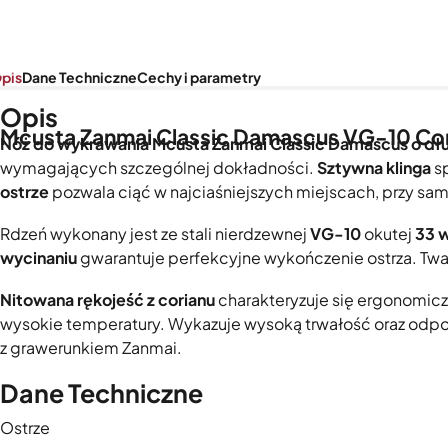
pis
Dane Techniczne
Cechy i parametry
Opis
Mcusta Zanmai Classic Damascus VG-10 Cor
Nóż do wykrawania Mcusta Zanmai Classic Damascus o dłu
wymagających szczególnej dokładności.
Sztywna klinga
sp
ostrze
pozwala ciąć w najciaśniejszych miejscach, przy sam
Rdzeń wykonany jest ze stali nierdzewnej
VG-10
okutej
33 
wycinaniu
gwarantuje perfekcyjne wykończenie ostrza. Tw
Nitowana rękojeść z corianu
charakteryzuje się ergonomicz
wysokie temperatury. Wykazuje wysoką trwałość oraz odporn
z grawerunkiem Zanmai.
Dane Techniczne
Ostrze