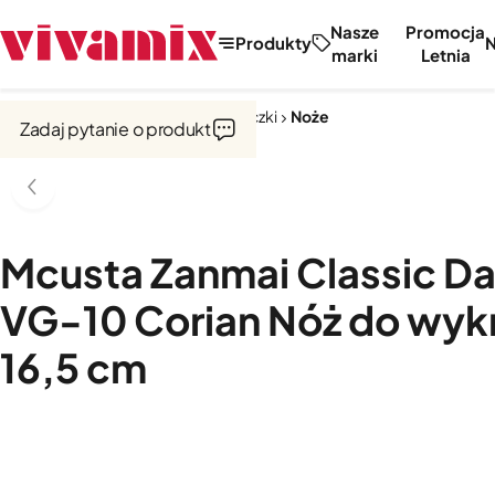
Nasze
Promocja
Produkty
marki
Letnia
Strona główna
Noże, tarki, obieraczki
Noże
Zadaj pytanie o produkt
Mcusta Zanmai Classic D
VG-10 Corian Nóż do wyk
16,5 cm