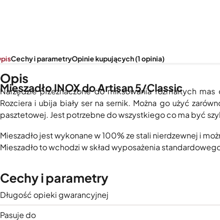
pis
Cechy i parametry
Opinie kupujących (1 opinia)
Opis
Mieszadło INOX do Artisan 5/Classic
Narzędzie przeznaczone do miksowania rozmaitych mas o g
Rozciera i ubija biały ser na sernik. Można go użyć zaró
pasztetowej. Jest potrzebne do wszystkiego co ma być sz
Mieszadło jest wykonane w 100% ze stali nierdzewnej i mo
Mieszadło to wchodzi w skład wyposażenia standardowego m
Cechy i parametry
Długość opieki gwarancyjnej
Pasuje do