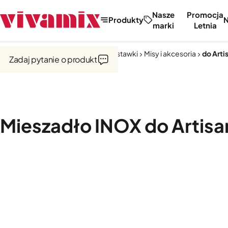
Nasze
Promocja
Produkty
marki
Letnia
Strona główna
Miksery, misy, przystawki
Misy i akcesoria
do Artis
Zadaj pytanie o produkt
Mieszadło INOX do Artisa