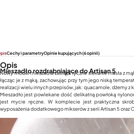
pis
Cechy i parametry
Opinie kupujących (6 opinii)
Opis
Mieszadło rozdrabniające do Artisan 5
Nowy model mieszadła zastąpi ręczne siekanie masła z mąk
łącząc je z mąką, zachowując przy tym jego niską tempera
realizacji wielu innych przepisów, jak: quacamole, dżemy z
Mieszadło jest powlekane dość delikatną powłoką nylono
jest mycie ręczne. W komplecie jest praktyczna skrob
wyposażenia dodatkowego mikserów z serii Artisan 5 oraz C