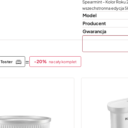
Spearmint – Kolor Roku
wszechstronna edycja 5
Model
Producent
Gwarancja
=
-20%
 Toster