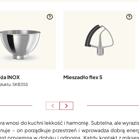
eża INOX
Mieszadło flex 5
5KB3SS
óra wnosi do kuchni lekkość i harmonię. Subtelna, ale wyraz
inuje – on porządkuje przestrzeń i wprowadza dobrą ene
est przyjemna w dotyku i odporna. Każdy kontakt z mikse