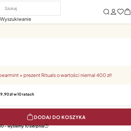
Wyszukiwanie
earmint + prezent Rituals o wartości niemal 400 zł!
99,90 zł w 10 ratach
DODAJ DO KOSZYKA
00 - wyślemy 10 sierpnia