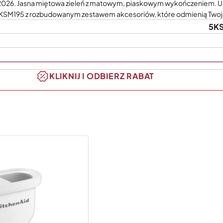
 2026. Jasna miętowa zieleń z matowym, piaskowym wykończeniem. U
KSM195 z rozbudowanym zestawem akcesoriów, które odmienią Twoj
5K
KLIKNIJ I ODBIERZ RABAT