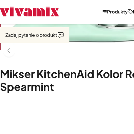
Produkty
Strona główna
Miksery, misy, przystawki
Miksery planetarne
Z u
Zadaj pytanie o produkt
Mikser KitchenAid Kolor 
Spearmint