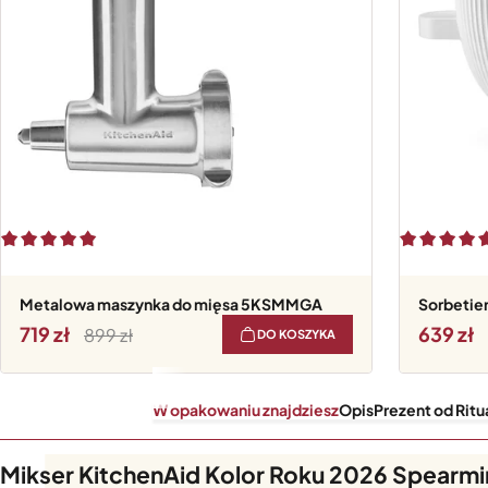
Metalowa maszynka do mięsa 5KSMMGA
Sorbetie
719
639
899
DO KOSZYKA
W opakowaniu znajdziesz
Opis
Prezent od Ritu
W opakowaniu znajdziesz
Mikser KitchenAid Kolor Roku 2026 Spearmi