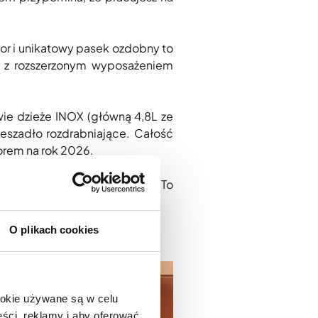
lor i unikatowy pasek ozdobny to
ę z rozszerzonym wyposażeniem
wie dzieże INOX (główną 4,8L ze
ieszadło rozdrabniające. Całość
orem na rok 2026.
int to nie tylko Kolor Roku. To
O plikach cookies
ookie używane są w celu
ści, reklamy i aby oferować