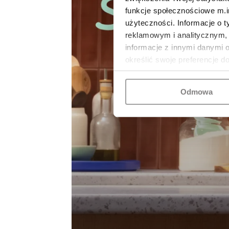
funkcje społecznościowe m.in
użyteczności. Informacje o 
reklamowym i analitycznym, 
informacje z innymi danymi 
określić swoje preferencje d
Odmowa