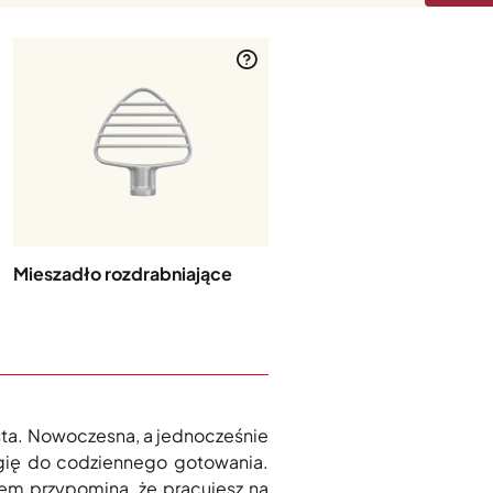
Rózga Artisan 5
5K452WW
Mieszadło rozdrabniające
ista. Nowoczesna, a jednocześnie
rgię do codziennego gotowania.
rem przypomina, że pracujesz na