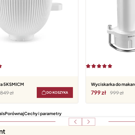
ra 5KSMICM
Wyciskarka do maka
799
849
999
DO KOSZYKA
als
Porównaj
Cechy i parametry
nt