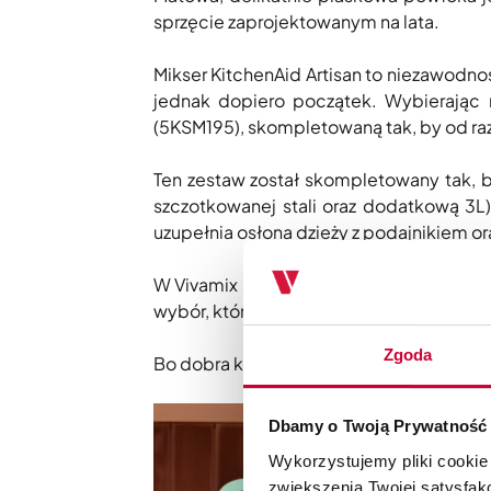
sprzęcie zaprojektowanym na lata.
Mikser KitchenAid Artisan to niezawodno
jednak dopiero początek. Wybierając 
(5KSM195), skompletowaną tak, by od ra
Ten zestaw został skompletowany tak, b
szczotkowanej stali oraz dodatkową 3L)
uzupełnia osłona dzieży z podajnikiem 
W Vivamix rekomendujemy wyłącznie produ
wybór, który daje spokój, pewność jakośc
Zgoda
Bo dobra kuchnia zaczyna się od dobreg
Dbamy o Twoją Prywatność
Wykorzystujemy pliki cookie
zwiększenia Twojej satysfak