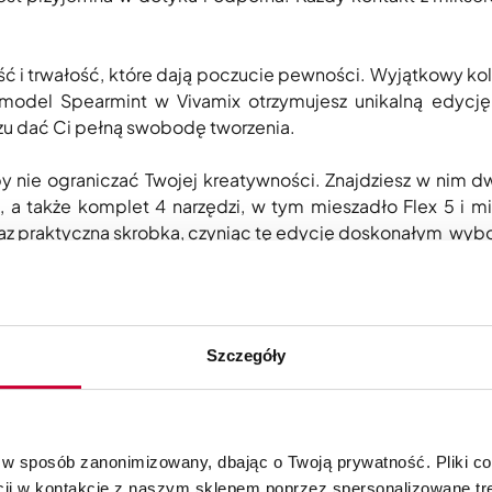
ść i trwałość, które dają poczucie pewności. Wyjątkowy ko
model Spearmint w Vivamix otrzymujesz unikalną edycj
zu dać Ci pełną swobodę tworzenia.
y nie ograniczać Twojej kreatywności. Znajdziesz w nim d
, a także komplet 4 narzędzi, w tym mieszadło Flex 5 i m
oraz praktyczna skrobka, czyniąc tę edycję doskonałym wyb
kty, w które sami wierzymy i których sami używamy. Spearm
i i radość tworzenia.
Szczegóły
o wyboru.
 w sposób zanonimizowany, dbając o Twoją prywatność. Pliki c
cji w kontakcie z naszym sklepem poprzez spersonalizowane tre