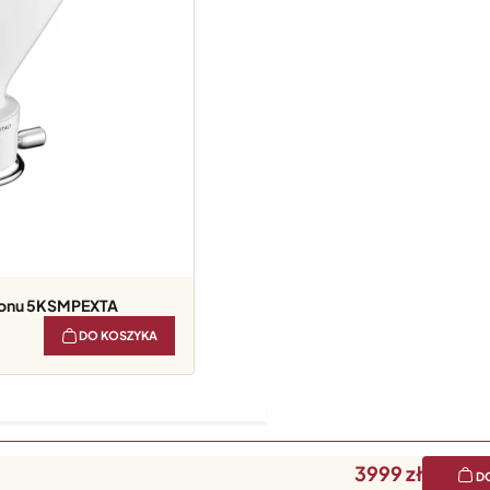
ronu 5KSMPEXTA
DO KOSZYKA
3999
D