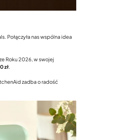
als. Połączyła nas wspólna idea
ze Roku 2026, w swojej
0 zł
.
itchenAid zadba o radość