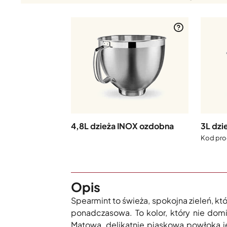
4,8L dzieża INOX ozdobna
3L dzi
Opis
Spearmint to świeża, spokojna zieleń, kt
ponadczasowa. To kolor, który nie dom
Matowa, delikatnie piaskowa powłoka j