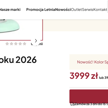
Nasze marki
Promocja Letnia
Nowości
Outlet
Serwis
Kontakt
chylną głowicą
0 opinii
Roku 2026
Nowość! Kolor Sp
3999
lub 3
Zamów za 3 dni do 15: