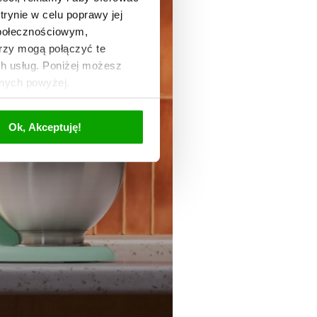
trynie w celu poprawy jej
społecznościowym,
rzy mogą połączyć te
ch usług. Poniżej możesz
anych powyżej.
Ok, Akceptuję!