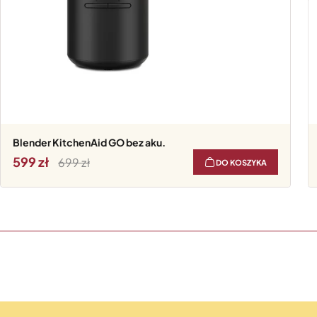
Blender KitchenAid GO bez aku.
599
699
DO KOSZYKA