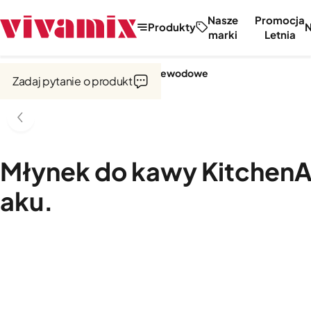
Nasze
Promocja
Produkty
marki
Letnia
Strona główna
Urządzenia bezprzewodowe
Zadaj pytanie o produkt
Młynek do kawy KitchenA
aku.