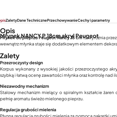
pis
Zalety
Dane Techniczne
Przechowywanie
Cechy i parametry
Opis
Młynek NANCY P 18cm akryl Peugeot
Młynek do pieprzu Peugeot Nancy 18 cm
to wyróżnia prze
wewnątrz młynka staje się dodatkowym elementem dekorac
Zalety
Przezroczysty design
Korpus wykonany z wysokiej jakości przezroczystego akry
szybką i łatwą ocenę zawartości młynka oraz kontrolę nad i
Niezawodny mechanizm
Stalowy mechanizm mielący o spiralnym kształcie żaren 
pełnię aromatu świeżo mielonego pieprzu.
Regulacja grubości mielenia
Płynna regulacja grubości mielenia za pomocą nakrętki umi