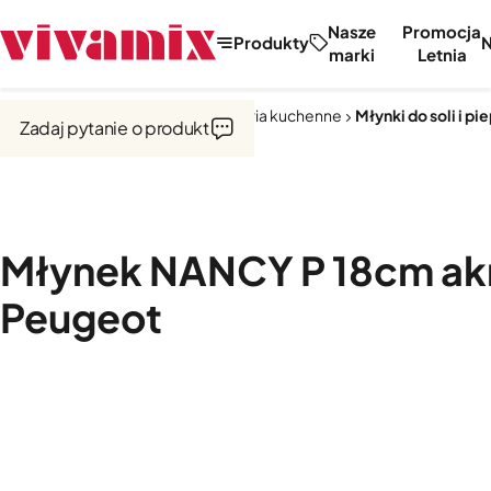
Nasze
Promocja
Produkty
marki
Letnia
Strona główna
Narzędzia i akcesoria kuchenne
Młynki do soli i pi
Zadaj pytanie o produkt
Młynek NANCY P 18cm ak
Peugeot