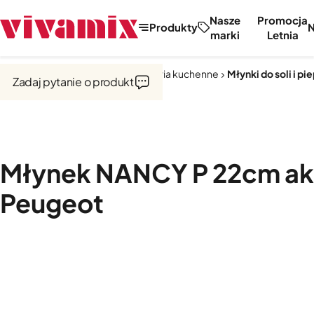
Nasze
Promocja
Produkty
marki
Letnia
Strona główna
Narzędzia i akcesoria kuchenne
Młynki do soli i pi
Zadaj pytanie o produkt
Młynek NANCY P 22cm ak
Peugeot