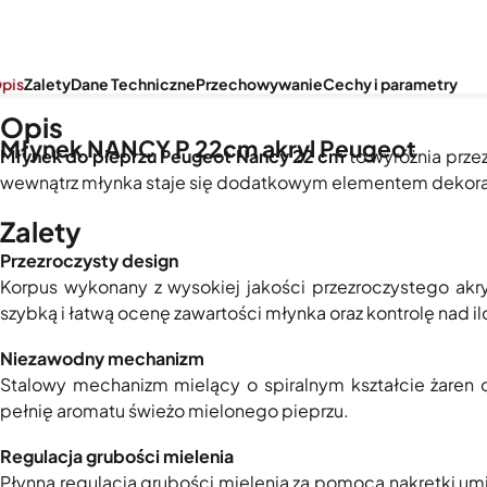
pis
Zalety
Dane Techniczne
Przechowywanie
Cechy i parametry
Opis
Młynek NANCY P 22cm akryl Peugeot
Młynek do pieprzu Peugeot Nancy 22 cm
to wyróżnia prze
wewnątrz młynka staje się dodatkowym elementem dekorac
Zalety
Przezroczysty design
Korpus wykonany z wysokiej jakości przezroczystego akry
szybką i łatwą ocenę zawartości młynka oraz kontrolę nad i
Niezawodny mechanizm
Stalowy mechanizm mielący o spiralnym kształcie żaren 
pełnię aromatu świeżo mielonego pieprzu.
Regulacja grubości mielenia
Płynna regulacja grubości mielenia za pomocą nakrętki umi