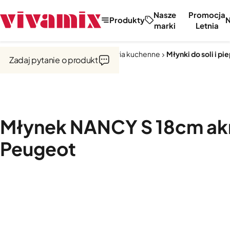
Nasze
Promocja
Produkty
marki
Letnia
Strona główna
Narzędzia i akcesoria kuchenne
Młynki do soli i pi
Zadaj pytanie o produkt
Młynek NANCY S 18cm ak
Peugeot