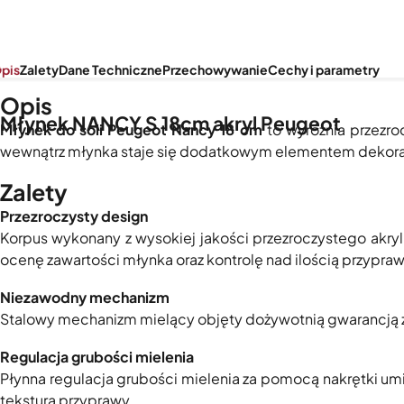
pis
Zalety
Dane Techniczne
Przechowywanie
Cechy i parametry
Opis
Młynek NANCY S 18cm akryl Peugeot
Młynek do soli Peugeot Nancy 18 cm
to wyróżnia przezro
wewnątrz młynka staje się dodatkowym elementem dekorac
Zalety
Przezroczysty design
Korpus wykonany z wysokiej jakości przezroczystego akrylu
ocenę zawartości młynka oraz kontrolę nad ilością przypraw
Niezawodny mechanizm
Stalowy mechanizm mielący objęty dożywotnią gwarancją z
Regulacja grubości mielenia
Płynna regulacja grubości mielenia za pomocą nakrętki umi
teksturą przyprawy.