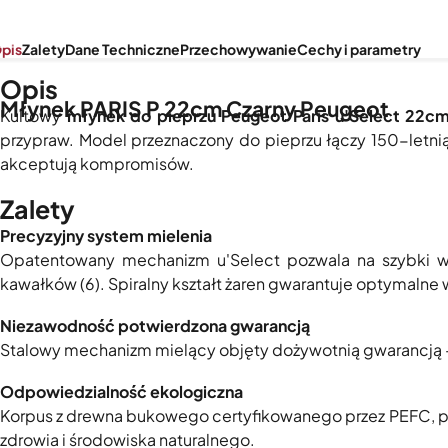
pis
Zalety
Dane Techniczne
Przechowywanie
Cechy i parametry
Opis
Młynek PARIS P 22cm Czarny Peugeot
Kultowy
młynek do pieprzu Peugeot Paris u'Select 22cm
przypraw. Model przeznaczony do pieprzu łączy 150-letnią
akceptują kompromisów.
Zalety
Precyzyjny system mielenia
Opatentowany mechanizm u'Select pozwala na szybki wy
kawałków (6). Spiralny kształt żaren gwarantuje optymalne 
Niezawodność potwierdzona gwarancją
Stalowy mechanizm mielący objęty dożywotnią gwarancją – 
Odpowiedzialność ekologiczna
Korpus z drewna bukowego certyfikowanego przez PEFC, poz
zdrowia i środowiska naturalnego.