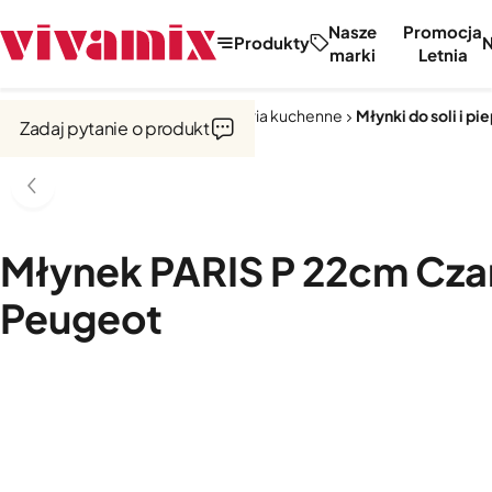
Nasze
Promocja
Produkty
marki
Letnia
Strona główna
Narzędzia i akcesoria kuchenne
Młynki do soli i pi
Zadaj pytanie o produkt
Młynek PARIS P 22cm Cza
Peugeot