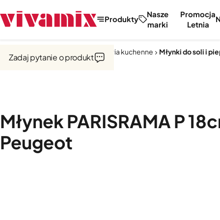
Nasze
Promocja
Produkty
marki
Letnia
Strona główna
Narzędzia i akcesoria kuchenne
Młynki do soli i pi
Zadaj pytanie o produkt
Młynek PARISRAMA P 18c
Peugeot