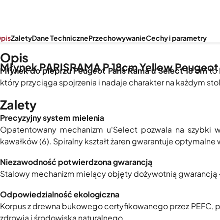
pis
Zalety
Dane Techniczne
Przechowywanie
Cechy i parametry
Opis
Młynek PARISRAMA P 18cm Yellow Peugeot
Młynek do pieprzu Peugeot Paris Rama u'Select 18 cm
to 
który przyciąga spojrzenia i nadaje charakter na każdym sto
Zalety
Precyzyjny system mielenia
Opatentowany mechanizm u'Select pozwala na szybki wy
kawałków (6). Spiralny kształt żaren gwarantuje optymalne 
Niezawodność potwierdzona gwarancją
Stalowy mechanizm mielący objęty dożywotnią gwarancją – 
Odpowiedzialność ekologiczna
Korpus z drewna bukowego certyfikowanego przez PEFC, poz
zdrowia i środowiska naturalnego.