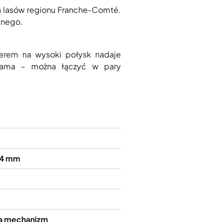
h lasów regionu Franche-Comté.
alnego.
ierem na wysoki połysk nadaje
s Rama – można łączyć w pary
o 4 mm
 na mechanizm