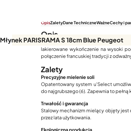
Opis
Zalety
Dane Techniczne
Ważne
Cechy i pa
Opis
Młynek PARISRAMA S 18cm Blue Peugeot
Młynek Peugeot do soli Paris Rama 18c
lakierowane wykończenie na wysoki p
połączenie francuskiej tradycji z odważ
Zalety
Precyzyjne mielenie soli
Opatentowany system u'Select umożliwia
do najgrubszego (6). Zapewnia to pełną k
Trwałość i gwarancja
Stalowy mechanizm mielący objęty jest 
przez lata użytkowania.
Ekologiczna produkcja