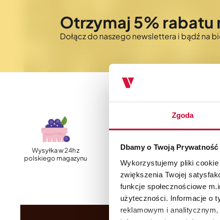
Otrzymaj 5% rabatu 
Dołącz do naszego newslettera i bądź na 
Zgoda
Dbamy o Twoją Prywatność
Wysyłka w 24h z
Szybka, darmowa
polskiego magazynu
dostawa
Wykorzystujemy pliki cookie
zwiększenia Twojej satysfak
funkcje społecznościowe m.in
użyteczności. Informacje o 
reklamowym i analitycznym, 