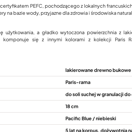
certyfikatem PEFC, pochodzącego z lokalnych francuskic
ry na bazie wody, przyjazne dla zdrowia i środowiska natur
ę użytkowania, a gładko wytoczona powierzchnia z lak
e komponuje się z innymi kolorami z kolekcji Pari
lakierowane drewno bukowe
Paris-rama
do soli suchej w granulacji d
18 cm
Pacific Blue / niebieski
5 lat na korpus, dożywotnia