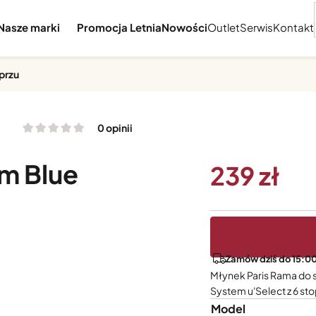
Nasze marki
Promocja Letnia
Nowości
Outlet
Serwis
Kontakt
eprzu
0 opinii
m Blue
239
Zamów dziś do 15:00
Młynek Paris Rama do s
System u'Select z 6 s
Model