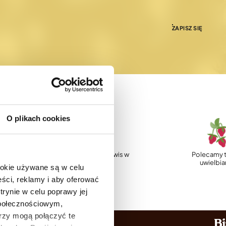
ZAPISZ SIĘ
O plikach cookies
p
Profesjonalny serwis w
Polecamy t
Polsce
uwielbi
ookie używane są w celu
ści, reklamy i aby oferować
trynie w celu poprawy jej
społecznościowym,
rzy mogą połączyć te