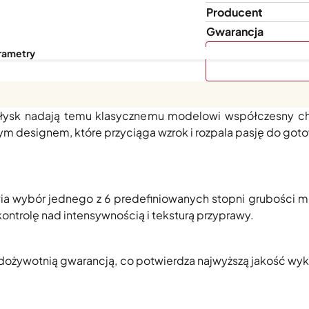
Producent
Gwarancja
rametry
m Pacific Blue
to nowoczesne wydanie kultowej formy młyn
ołysk nadają temu klasycznemu modelowi współczesny ch
nym designem, które przyciąga wzrok i rozpala pasję do got
 wybór jednego z 6 predefiniowanych stopni grubości mie
ontrolę nad intensywnością i teksturą przyprawy.
dożywotnią gwarancją, co potwierdza najwyższą jakość wy