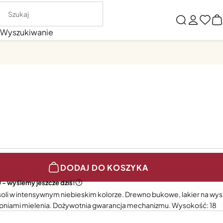
Wyszukiwanie
DODAJ DO KOSZYKA
 - wyślemy jeszcze dziś!
oli w intensywnym niebieskim kolorze. Drewno bukowe, lakier na wys
topniami mielenia. Dożywotnia gwarancja mechanizmu. Wysokość: 18