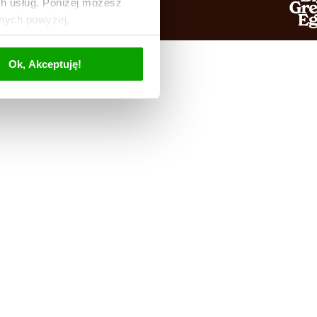
ch usług. Poniżej możesz
anych powyżej.
Ok, Akceptuję!