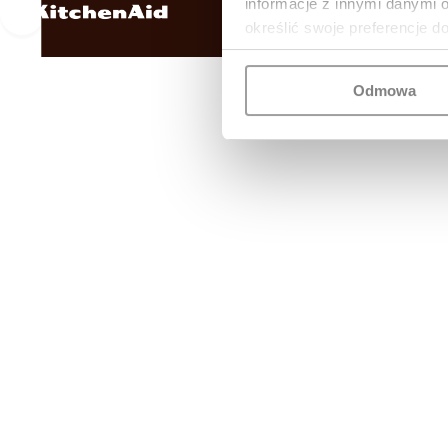
informacje z innymi danymi 
określić swoje preferencje d
Odmowa