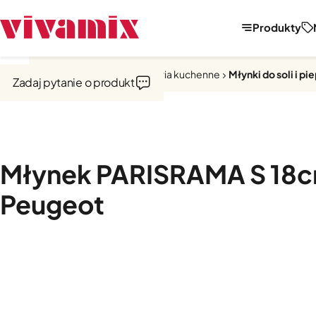
Produkty
Strona główna
Narzędzia i akcesoria kuchenne
Młynki do soli i pi
Zadaj pytanie o produkt
Młynek PARISRAMA S 18c
Peugeot