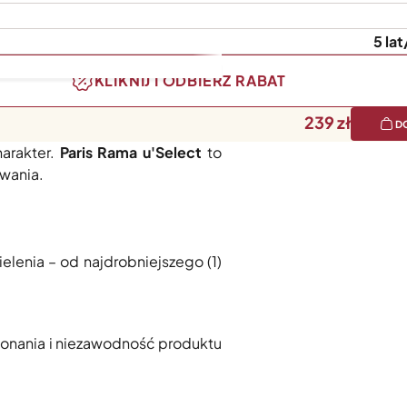
5 la
KLIKNIJ I ODBIERZ RABAT
239
D
ka Paris. Energetyczny kolor i
arakter.
Paris Rama u'Select
to
owania.
lenia – od najdrobniejszego (1)
konania i niezawodność produktu