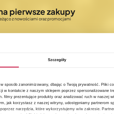
na pierwsze zakupy
bieżąco z nowościami oraz promocjami
Szczegóły
30 dni na zwrot
Autoryzowany skle
produktów
KitchenAid
 w sposób zanonimizowany, dbając o Twoją prywatność. Pliki c
cji w kontakcie z naszym sklepem poprzez spersonalizowane tre
. filmy prezentujące produkty oraz analizować ruch w naszej wi
tym, jak korzystasz z naszej witryny, udostępniamy partnerom 
poprzez narzędzia, które wykorzystujemy w/w zakresie. Partne