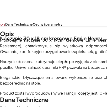
pis
Dane Techniczne
Cechy i parametry
Opis
Naczynie 30 x 19 cm kremowe Emile Henry
Prostokątne
naczynie 30 x 19cm kremowe Emile Henr
Resistance), charakteryzuje się wyjątkową odpornoś
Gwarantuje perfekcyjne przygotowanie zapiekanek, gratinó
Naczynie doskonale utrzymuje ciepło po wyjęciu z piekarn
posiłku. Uniwersalność ceramiki HR® pozwala na bezpieczn
Eleganckie, błyszczące emaliowane wykończenie oraz cha
bezpośrednio na stole.
Produkt został wyprodukowany we Francji i objęty jest 10-l
Dane Techniczne