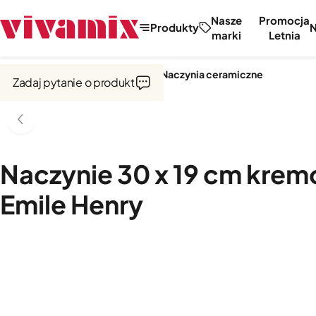
Nasze
Promocja
Produkty
marki
Letnia
Strona główna
Garnki i naczynia
Naczynia ceramiczne
Zadaj pytanie o produkt
Naczynie 30 x 19 cm kre
Emile Henry