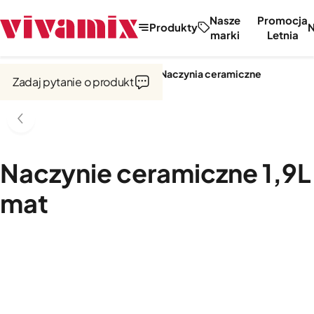
Nasze
Promocja
Produkty
marki
Letnia
Strona główna
Garnki i naczynia
Naczynia ceramiczne
Zadaj pytanie o produkt
Naczynie ceramiczne 1,9L
mat