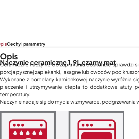
pis
Cechy i parametry
Opis
Naczynie ceramiczne 1,9L czarny mat
Ceramiczne naczynie do zapiekania doskonale sprawdzi si
porcja pysznej zapiekanki, lasagne lub owoców pod kruszon
Wykonane z porcelany kamionkowej naczynie wyróżnia się
pieczenie i utrzymywanie ciepła to dodatkowe atuty po
temperatury.
Naczynie nadaje się do mycia w zmywarce, podgrzewania w