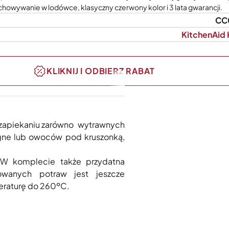
chowywanie w lodówce, klasyczny czerwony kolor i 3 lata gwarancji.
CC
KitchenAid
KLIKNIJ I ODBIERZ RABAT
w zapiekaniu zarówno wytrawnych
sagne lub owoców pod kruszonką,
. W komplecie także przydatna
owanych potraw jest jeszcze
peraturę do 260ºC.