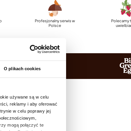
p
Profesjonalny serwis w
Polecamy t
Polsce
uwielbi
O plikach cookies
ookie używane są w celu
ści, reklamy i aby oferować
trynie w celu poprawy jej
społecznościowym,
rzy mogą połączyć te