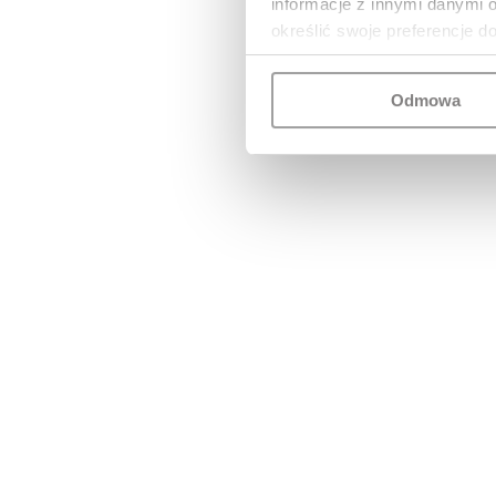
informacje z innymi danymi 
określić swoje preferencje d
Odmowa