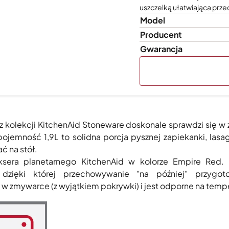
uszczelką ułatwiająca prze
Model
Producent
Gwarancja
 z kolekcji KitchenAid Stoneware doskonale sprawdzi się 
pojemność 1,9L to solidna porcja pysznej zapiekanki, la
ć na stół.
iksera planetarnego KitchenAid w kolorze Empire Red
zięki której przechowywanie "na później" przygot
a w zmywarce (z wyjątkiem pokrywki) i jest odporne na tem