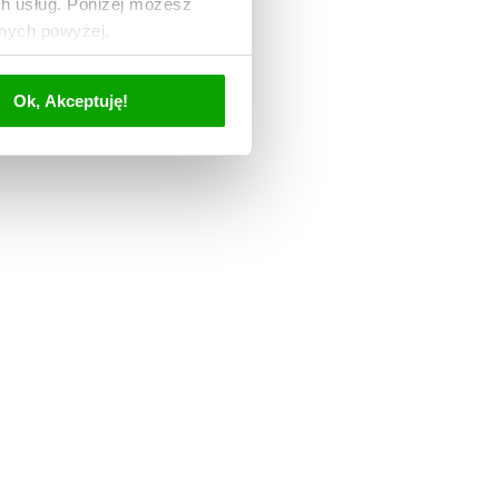
ch usług. Poniżej możesz
anych powyżej.
Ok, Akceptuję!