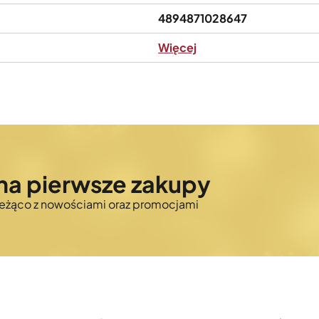
4894871028647
Więcej
na pierwsze zakupy
bieżąco z nowościami oraz promocjami