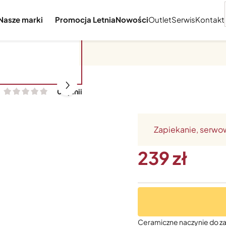
Nasze marki
Promocja Letnia
Nowości
Outlet
Serwis
Kontakt
0 opinii
Zapiekanie, serwo
239
Ceramiczne naczynie do za