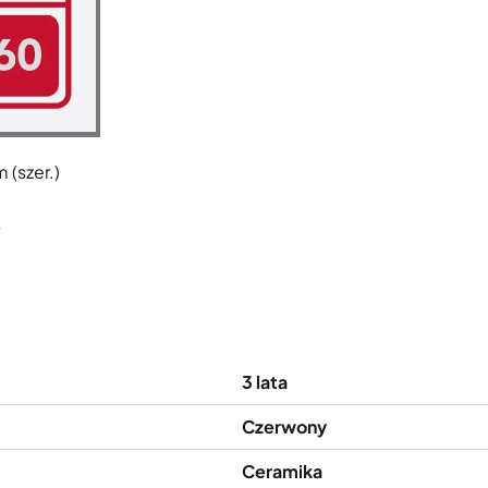
 (szer.)
s
3 lata
Czerwony
Ceramika