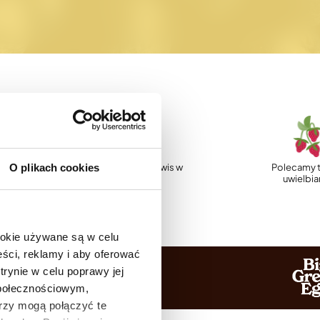
O plikach cookies
p
Profesjonalny serwis w
Polecamy t
Polsce
uwielbi
ookie używane są w celu
ści, reklamy i aby oferować
trynie w celu poprawy jej
społecznościowym,
rzy mogą połączyć te