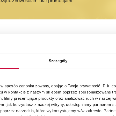
bieżąco z nowościami oraz promocjami
Szczegóły
30 dni na zwrot
Autoryzowany skle
produktów
KitchenAid
 w sposób zanonimizowany, dbając o Twoją prywatność. Pliki c
cji w kontakcie z naszym sklepem poprzez spersonalizowane tre
. filmy prezentujące produkty oraz analizować ruch w naszej wi
tym, jak korzystasz z naszej witryny, udostępniamy partnerom 
poprzez narzędzia, które wykorzystujemy w/w zakresie. Partne