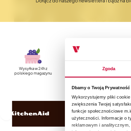
Dołącz do naszego newslettera i bądź na 
Zgoda
Wysyłka w 24h z
Szybka, darmowa
polskiego magazynu
dostawa
Dbamy o Twoją Prywatność
Wykorzystujemy pliki cookie
zwiększenia Twojej satysfak
funkcje społecznościowe m.in
użyteczności. Informacje o 
reklamowym i analitycznym, 