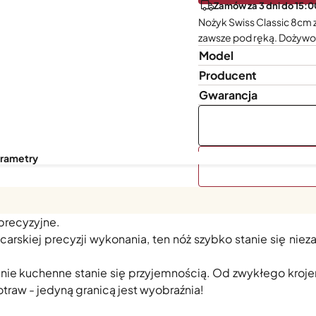
Zamów za 3 dni do 15:0
Nożyk Swiss Classic 8cm 
zawsze pod ręką. Dożywot
Model
Producent
Gwarancja
arametry
ale niezwykle wszechstronny pomocnik, który sprawi, że ob
 precyzyjne.
jcarskiej precyzji wykonania, ten nóż szybko stanie się ni
nie kuchenne stanie się przyjemnością. Od zwykłego kroj
traw - jedyną granicą jest wyobraźnia!