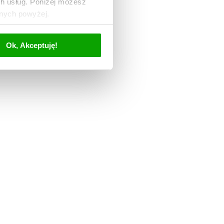
ch usług. Poniżej możesz
anych powyżej.
Ok, Akceptuję!