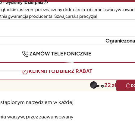
0 - wyślemy 10 sierpnia
z gładkim ostrzem przeznaczony do krojenia i obierania warzyw i owo
nia gwarancja producenta. Szwajcarska precyzja!
Ograniczona
ZAMÓW TELEFONICZNIE
KLIKNIJ I ODBIERZ RABAT
22
Czarny
D
ieranie, krojenie i dekorowanie
ezastąpionym narzędziem w każdej
enia warzyw, przez zaawansowany