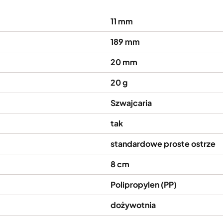
11 mm
189 mm
20 mm
20 g
Szwajcaria
tak
standardowe proste ostrze
8 cm
Polipropylen (PP)
dożywotnia