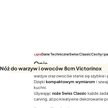
Opis
Dane Techniczne
Swiss Classic
Cechy i p
Opis
Nóż do warzyw i owoców 8cm Victorinox
Nóż gładki 8cm Swiss Classic
to mały, 
warzyw oraz owoców stanie się szybkie i
Dzięki
kompaktowym wymiarom
i szwa
kuchni.
Używając
noże Swiss Classic
każde zada
carving, aż po kreatywne dekorowanie po