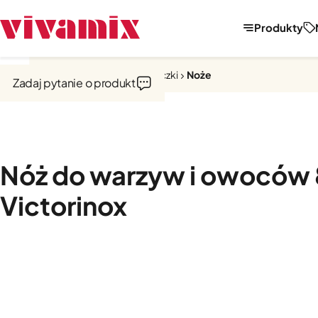
Produkty
Strona główna
Noże, tarki, obieraczki
Noże
Zadaj pytanie o produkt
Nóż do warzyw i owoców
Victorinox