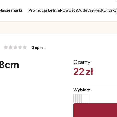
Nasze marki
Promocja Letnia
Nowości
Outlet
Serwis
Kontakt
0 opinii
 8cm
Czarny
22
Wybierz: