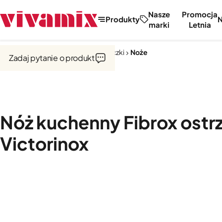
Nasze
Promocja
Produkty
marki
Letnia
Strona główna
Noże, tarki, obieraczki
Noże
Zadaj pytanie o produkt
Nóż kuchenny Fibrox ostr
Victorinox