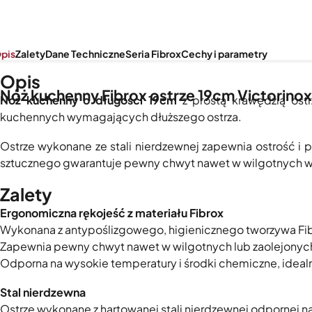
pis
Zalety
Dane Techniczne
Seria Fibrox
Cechy i parametry
Opis
Nóż kuchenny Fibrox ostrze 19cm Victorinox
Nóż kuchenny o długości 19cm
z prostą krawędzią ost
kuchennych wymagających dłuższego ostrza.
Ostrze wykonane ze stali nierdzewnej zapewnia ostrość i 
sztucznego gwarantuje pewny chwyt nawet w wilgotnych w
Zalety
Ergonomiczna rękojeść z materiału Fibrox
Wykonana z antypoślizgowego, higienicznego tworzywa Fib
Zapewnia pewny chwyt nawet w wilgotnych lub zaolejonych
Odporna na wysokie temperatury i środki chemiczne, ideal
Stal nierdzewna
Ostrze wykonane z hartowanej stali nierdzewnej odpornej na