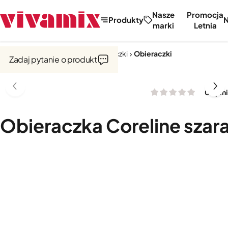
Nasze
Promocja
Produkty
marki
Letnia
Strona główna
Noże, tarki, obieraczki
Obieraczki
Zadaj pytanie o produkt
0 opini
Obieraczka Coreline szar