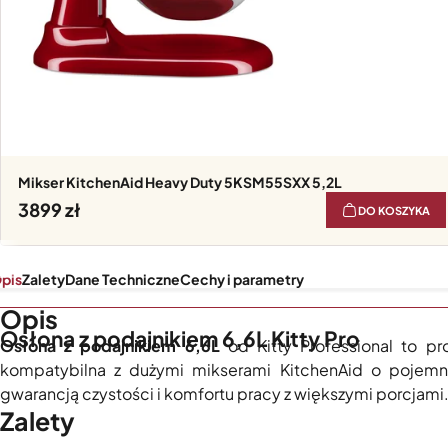
Mikser KitchenAid Heavy Duty 5KSM55SXX 5,2L
3899
DO KOSZYKA
pis
Zalety
Dane Techniczne
Cechy i parametry
Opis
Osłona z podajnikiem 6,6L Kitty Pro
Osłona z podajnikiem 6,6L
od Kitty Professional to p
kompatybilna z dużymi mikserami KitchenAid o pojemn
gwarancją czystości i komfortu pracy z większymi porcjami
Zalety